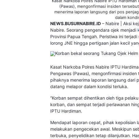
Kasat Narkoba Polres Nabire IPTU Hardiman I.
(Pawas), mengonfirmasi insiden tersebu
menerima laporan langsung dari pos penjag
dalam kondis
NEWS.BUSURNABIRE.ID
– Nabire | Aksi k
Nabire. Seorang pengendara ojek menjadi
Provinsi Papua Tengah. Peristiwa ini terjad
lorong JNE hingga pertigaan jalan kecil yan
Kasat Narkoba Polres Nabire IPTU Hardiman I
Pengawas (Pawas), mengonfirmasi insiden 
pihaknya menerima laporan langsung dari p
datang melapor dalam kondisi terluka.
“Korban sempat dihentikan oleh tiga pela
korban, dan sempat terjadi perlawanan hi
IPTU Hardiman.
Mendapat laporan cepat, pihak kepolisian
melakukan pengecekan awal. Meskipun seb
terbuka, penyelidikan tetap dilanjutkan.