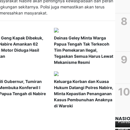
 masyarakat Nabire akan pentingnya kewaspadaan dan peran
ingkungan sekitarnya. Polisi juga memastikan akan terus
 meresahkan masyarakat.
 Geng Kapak Dibekuk,
Deinas Geley Minta Warga
 Nabire Amankan 62
Papua Tengah Tak Terkecoh
 Motor Diduga Hasil
Tim Pemekaran Ilegal,
tan
Tegaskan Semua Harus Lewat
Mekanisme Resmi
li Gubernur, Tumiran
Keluarga Korban dan Kuasa
Membuka Konferwil I
Hukum Datangi Polres Nabire,
Polri 
apua Tengah di Nabire
Minta Kepastian Penanganan
Dalam 
Kasus Pembunuhan Anaknya
PKK P
Peneli
di Waroki
Pokja 
Pembe
Penyu
Papua
Jasma
NASI
Polre
bagi L
Barat