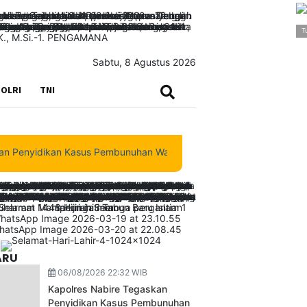
T
Sabtu, 8 Agustus 2026
SEARCH
OLRI
TNI
nyidikan Kasus Pembunuhan Waroki Berjalan Transparan Berbasis Fa
ARU
06/08/2026 22:32 WIB
Kapolres Nabire Tegaskan
Penyidikan Kasus Pembunuhan