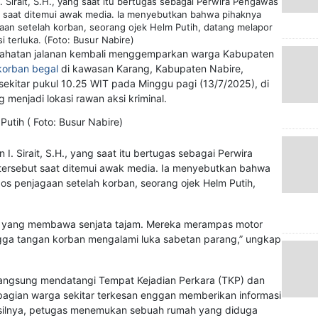
 Sirait, S.H., yang saat itu bertugas sebagai Perwira Pengawas
t saat ditemui awak media. Ia menyebutkan bahwa pihaknya
aan setelah korban, seorang ojek Helm Putih, datang melapor
i terluka. (Foto: Busur Nabire)
ejahatan jalanan kembali menggemparkan warga Kabupaten
korban begal
di kawasan Karang, Kabupaten Nabire,
i sekitar pukul 10.25 WIT pada Minggu pagi (13/7/2025), di
g menjadi lokasi rawan aksi kriminal.
. Sirait, S.H., yang saat itu bertugas sebagai Perwira
tersebut saat ditemui awak media. Ia menyebutkan bahwa
os penjagaan setelah korban, seorang ojek Helm Putih,
ku yang membawa senjata tajam. Mereka merampas motor
ngga tangan korban mengalami luka sabetan parang,” ungkap
 langsung mendatangi Tempat Kejadian Perkara (TKP) dan
agian warga sekitar terkesan enggan memberikan informasi
 Hasilnya, petugas menemukan sebuah rumah yang diduga