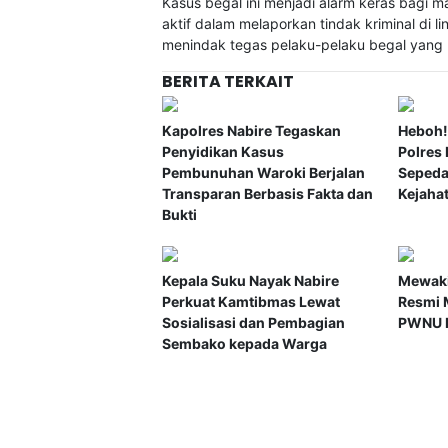
Kasus begal ini menjadi alarm keras bagi
aktif dalam melaporkan tindak kriminal di l
menindak tegas pelaku-pelaku begal yang
BERITA TERKAIT
Kapolres Nabire Tegaskan
Heboh!
Penyidikan Kasus
Polres
Pembunuhan Waroki Berjalan
Sepeda
Transparan Berbasis Fakta dan
Kejaha
Bukti
Kepala Suku Nayak Nabire
Mewaki
Perkuat Kamtibmas Lewat
Resmi 
Sosialisasi dan Pembagian
PWNU P
Sembako kepada Warga