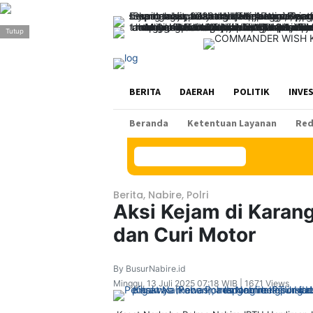
>
Tutup
BERITA
DAERAH
POLITIK
INVE
Beranda
Ketentuan Layanan
Red
Konten Spesial
Berita
,
Nabire
,
Polri
Aksi Kejam di Karang
dan Curi Motor
By BusurNabire.id
Minggu, 13 Juli 2025 07:18 WIB | 1671 Views