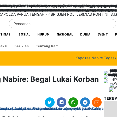
STIGASI
SOSIAL
HUKUM
NASIONAL
DUNIA
EVENT
P
aksi
Beriklan
Tentang Kami
Kapolres Nabire Tegaskan Pe
 Nabire: Begal Lukai Korban
TERB