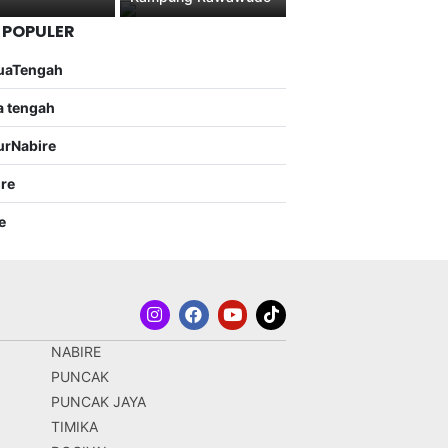
 POPULER
uaTengah
a tengah
urNabire
ire
e
NABIRE
PUNCAK
PUNCAK JAYA
TIMIKA