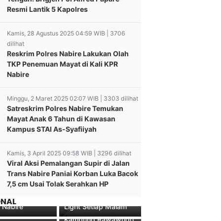
Resmi Lantik 5 Kapolres
Kamis, 28 Agustus 2025 04:59 WIB | 3706
dilihat
Reskrim Polres Nabire Lakukan Olah
TKP Penemuan Mayat di Kali KPR
Nabire
Minggu, 2 Maret 2025 02:07 WIB | 3303 dilihat
Satreskrim Polres Nabire Temukan
Mayat Anak 6 Tahun di Kawasan
Kampus STAI As-Syafiiyah
Kamis, 3 April 2025 09:58 WIB | 3296 dilihat
Mengkaji Lebih
Viral Aksi Pemalangan Supir di Jalan
terkait
Sat Lantas Nabire
apua Tengah
Trans Nabire Paniai Korban Luka Bacok
tian
Maksimalkan
1 Gelar
7,5 cm Usai Tolak Serahkan HP
ntukan Polda
Polantas Menyapa
luhan Sehat
Sambangi Warganya,
 Tengah di
Lewat Patroli Blue
ni dan Rohani
Bhabinkamtibmas
ONAL
s Nabire
Light Setiap Malam
ansia di Nabire
Berikan Himbauan di
Kampung Rawawudo