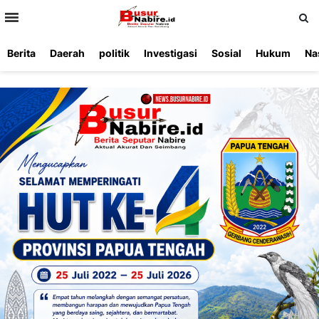
>
Berita
Daerah
politik
Investigasi
Sosial
Hukum
Na
Beranda
Ketentuan
Redaksi
Beriklan
Tentang
Layanan
Kami