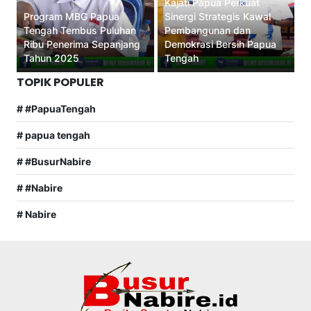
Kajati Papua Perkuat
Program MBG Papua
Sinergi Strategis Kawal
Tengah Tembus Puluhan
Pembangunan dan
Ribu Penerima Sepanjang
Demokrasi Bersih Papua
Tahun 2025
Tengah
TOPIK POPULER
# #PapuaTengah
# papua tengah
# #BusurNabire
# #Nabire
# Nabire