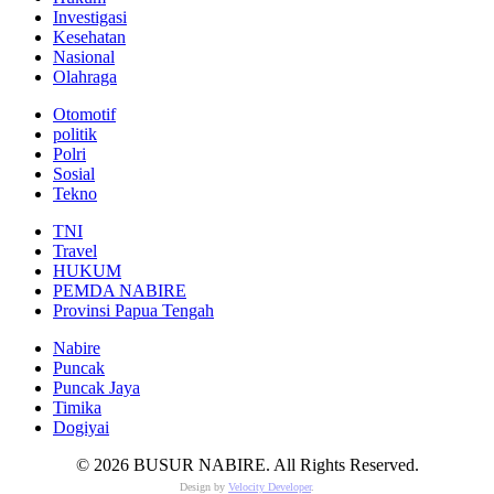
Investigasi
Kesehatan
Nasional
Olahraga
Otomotif
politik
Polri
Sosial
Tekno
TNI
Travel
HUKUM
PEMDA NABIRE
Provinsi Papua Tengah
Nabire
Puncak
Puncak Jaya
Timika
Dogiyai
© 2026 BUSUR NABIRE. All Rights Reserved.
Design by
Velocity Developer
.