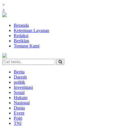
>
×
Beranda
Ketentuan Layanan
Redaksi
Beriklan
Tentang Kami
Berita
Daerah
politik
Investigasi
Sosial
Hukum
Nasional
Dunia
Event
Polri
TNI