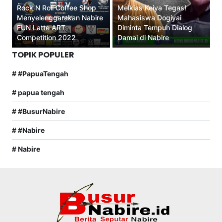
Rock N Roll Coffee Shop
Melkias Keiya Tegas!
Menyelenggarakan Nabire
Mahasiswa Dogiyai
FUN Latte ART
Diminta Tempuh Dialog
Competition 2022
Damai di Nabire
TOPIK POPULER
# #PapuaTengah
# papua tengah
# #BusurNabire
# #Nabire
# Nabire