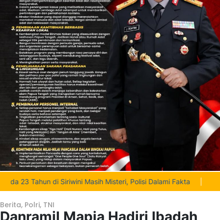
i Siriwini Masih Misteri, Polisi Dalami Fakta
|
Deinas Geley Ko
Berita
,
Polri
,
TNI
Danramil Mapia Hadiri Ibadah