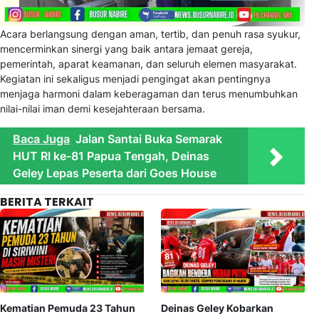
Acara berlangsung dengan aman, tertib, dan penuh rasa syukur,
mencerminkan sinergi yang baik antara jemaat gereja,
pemerintah, aparat keamanan, dan seluruh elemen masyarakat.
Kegiatan ini sekaligus menjadi pengingat akan pentingnya
menjaga harmoni dalam keberagaman dan terus menumbuhkan
nilai-nilai iman demi kesejahteraan bersama.
Baca Juga
Jalan Santai Buka Semarak
HUT RI ke-81 Papua Tengah, Deinas
Geley Lepas Peserta dari Goes House
BERITA TERKAIT
Kematian Pemuda 23 Tahun
Deinas Geley Kobarkan