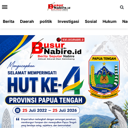
>
Berita
Daerah
politik
Investigasi
Sosial
Hukum
Na
Beranda
Ketentuan
Redaksi
Beriklan
Tentang
Layanan
Kami