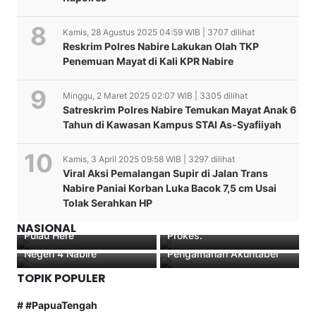
Kamis, 28 Agustus 2025 04:59 WIB | 3707 dilihat
Reskrim Polres Nabire Lakukan Olah TKP
Penemuan Mayat di Kali KPR Nabire
Minggu, 2 Maret 2025 02:07 WIB | 3305 dilihat
Satreskrim Polres Nabire Temukan Mayat Anak 6
Tahun di Kawasan Kampus STAI As-Syafiiyah
Kamis, 3 April 2025 09:58 WIB | 3297 dilihat
Viral Aksi Pemalangan Supir di Jalan Trans
Disambut Tarian Adat
Nabire Paniai Korban Luka Bacok 7,5 cm Usai
Papua, Dewan Pengawas
Polisi amankan Turnament
Tolak Serahkan HP
dan Direktur LPU RRI
Futzal yang digelar di
Kunjungi Nabire hingga
Merauke, selalu patuhi
Edukasi Menggugah
Lapas Tarakan Luncurkan
NASIONAL
Pulau Here
Prokes.
Polantas Menyapa di SMP
E-Jordan Bentuk
Negeri 4 Nabire
Pengamanan Akuntabel
TOPIK POPULER
# #PapuaTengah