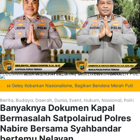
eley Kobarkan Nasionalisme, Bagikan Bendera Merah Putih di Tenga
Berita
,
Budaya
,
Daerah
,
Dunia
,
Event
,
Hukum
,
Nasional
,
Polri
Banyaknya Dokumen Kapal
Bermasalah Satpolairud Polres
Nabire Bersama Syahbandar
bertemu Nelayan