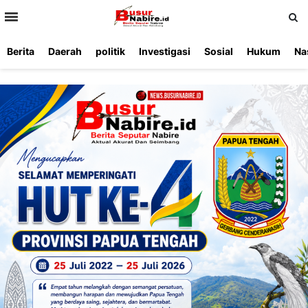
>
Berita
Daerah
politik
Investigasi
Sosial
Hukum
Na
Beranda
Ketentuan
Redaksi
Beriklan
Tentang
Layanan
Kami