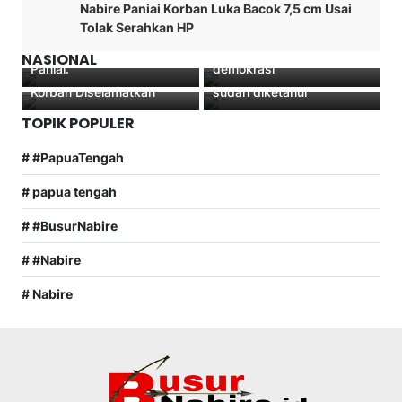
Nabire Paniai Korban Luka Bacok 7,5 cm Usai
melaksanakan patroli
Hari PERS NASIONAL
Tolak Serahkan HP
malam pasca antisipasi
2022 ‘Bupati Nabire “Pers
Identitas pelaku
keributan di kabupaten
adalah salah satu pilar
Polri Tangkap 457
Pembakaran Kantor Distrik
NASIONAL
Paniai.
demokrasi “
Tersangka TPPO, 1.476
Yatamo Kabupaten Paniai
Korban Diselamatkan
sudah diketahui
TOPIK POPULER
# #PapuaTengah
# papua tengah
# #BusurNabire
# #Nabire
# Nabire