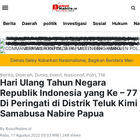
>
Berita
Daerah
politik
Investigasi
Sosial
Hukum
Na
Beranda
Ketentuan
Redaksi
Beriklan
Tentang
Layanan
Kami
Deinas Geley Kobarkan Nasionalisme, Bagikan Bendera Merah Putih d
Berita
,
Daerah
,
Dunia
,
Event
,
Nasional
,
Polri
,
TNI
Hari Ulang Tahun Negara
Republik Indonesia yang Ke – 77
Di Peringati di Distrik Teluk Kimi
Samabusa Nabire Papua
By BusurNabire.id
Rabu, 17 Agustus 2022 05:53 WIB | 248 Views