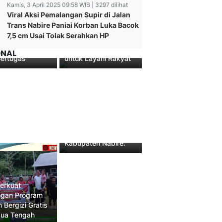
Kamis, 3 April 2025 09:58 WIB | 3297 dilihat
Viral Aksi Pemalangan Supir di Jalan
Nomor Kontak Diblokir
Trans Nabire Paniai Korban Luka Bacok
s Puncak Resmi
Pejabat, Ketum PPWI:
7,5 cm Usai Tolak Serahkan HP
a Lima Bintara
Handphonenya Dibeli
a Angkatan 53,
dari Uang Rakyat
ONAL
Bertugas
untuk Layani Rakyat
Kapolres Nabire
Pimpin Apel
Penyambutan BKO
Polres Terdekat di
Kabupaten Nabire.
Perkuat
gan Program
 Bergizi Gratis
pua Tengah