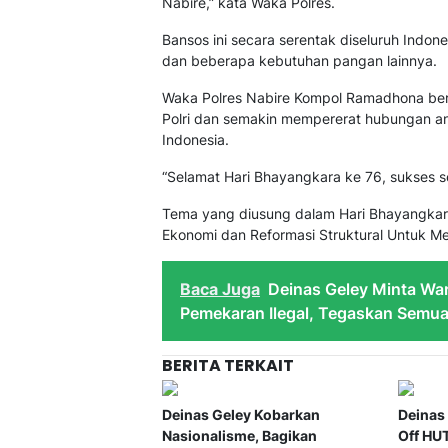
Nabire,” kata Waka Polres.
Bansos ini secara serentak diseluruh Ind
dan beberapa kebutuhan pangan lainnya.
Waka Polres Nabire Kompol Ramadhona be
Polri dan semakin mempererat hubungan an
Indonesia.
“Selamat Hari Bhayangkara ke 76, sukses se
Tema yang diusung dalam Hari Bhayangkara 
Ekonomi dan Reformasi Struktural Untuk M
Baca Juga
Deinas Geley Minta Wa
Pemekaran Ilegal, Tegaskan Semu
BERITA TERKAIT
Deinas Geley Kobarkan
Deinas
Nasionalisme, Bagikan
Off HUT