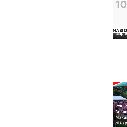
Polre
Terim
Remaj
NASI
Siap 
Polri 
Dukun
Makan
di Pa