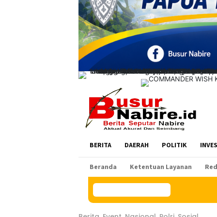
BERITA
DAERAH
POLITIK
INVE
Beranda
Ketentuan Layanan
Red
Konten Spesial
Berita
,
Event
,
Nasional
,
Polri
,
Sosial