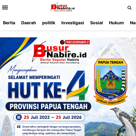
>
Berita
Daerah
politik
Investigasi
Sosial
Hukum
Na
Beranda
Ketentuan
Redaksi
Beriklan
Tentang
Layanan
Kami