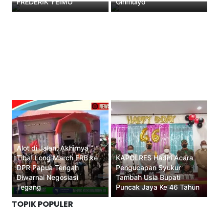
FREDERIK YEIMO
Girimulyo
Alot di Jalan, Akhirnya
Tiba! Long March FRB ke
KAPOLRES Hadiri Acara
DPR Papua Tengah
Pengucapan Syukur
Diwarnai Negosiasi
Tambah Usia Bupati
Tegang
Puncak Jaya Ke 46 Tahun
TOPIK POPULER