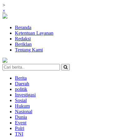
>
×
Beranda
Ketentuan Layanan
Redaksi
Beriklan
Tentang Kami
Berita
Daerah
politik
Investigasi
Sosial
Hukum
Nasional
Dunia
Event
Polri
TNI