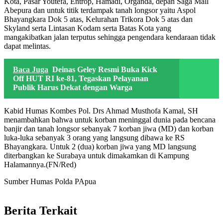
Kota, Pasar Youtefa, Entrop, Hamadi, Organda, depan Saga Mall
Abepura dan untuk titik terdampak tanah longsor yaitu Aspol
Bhayangkara Dok 5 atas, Kelurahan Trikora Dok 5 atas dan
Skyland serta Lintasan Kodam serta Batas Kota yang
mangakibatkan jalan terputus sehingga pengendara kendaraan tidak
dapat melintas.
Baca Juga
Deinas Geley Resmi Buka Kick
Off HUT RI ke-81, Tegaskan Pelayanan
Publik Harus Dekat dengan Warga
Kabid Humas Kombes Pol. Drs Ahmad Musthofa Kamal, SH
menambahkan bahwa untuk korban meninggal dunia pada bencana
banjir dan tanah longsor sebanyak 7 korban jiwa (MD) dan korban
luka-luka sebanyak 3 orang yang langsung dibawa ke RS
Bhayangkara. Untuk 2 (dua) korban jiwa yang MD langsung
diterbangkan ke Surabaya untuk dimakamkan di Kampung
Halamannya.(FN/Red)
Sumber Humas Polda PApua
Berita Terkait