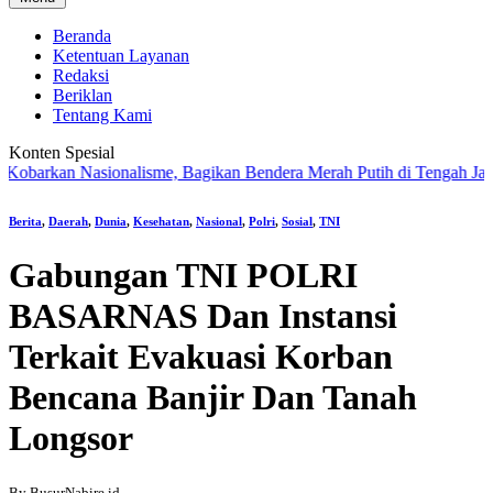
Beranda
Ketentuan Layanan
Redaksi
Beriklan
Tentang Kami
Konten Spesial
arkan Nasionalisme, Bagikan Bendera Merah Putih di Tengah Jalan Sa
Berita
,
Daerah
,
Dunia
,
Kesehatan
,
Nasional
,
Polri
,
Sosial
,
TNI
Gabungan TNI POLRI
BASARNAS Dan Instansi
Terkait Evakuasi Korban
Bencana Banjir Dan Tanah
Longsor
By BusurNabire.id