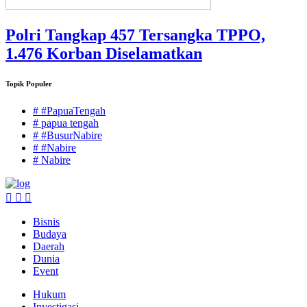
Polri Tangkap 457 Tersangka TPPO,
1.476 Korban Diselamatkan
Topik Populer
# #PapuaTengah
# papua tengah
# #BusurNabire
# #Nabire
# Nabire
Bisnis
Budaya
Daerah
Dunia
Event
Hukum
Investigasi