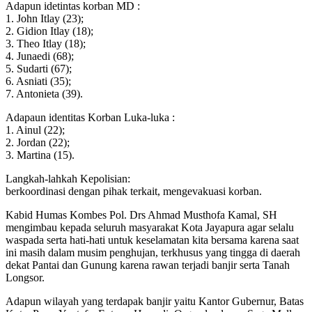
Adapun idetintas korban MD :
1. John Itlay (23);
2. Gidion Itlay (18);
3. Theo Itlay (18);
4. Junaedi (68);
5. Sudarti (67);
6. Asniati (35);
7. Antonieta (39).
Adapaun identitas Korban Luka-luka :
1. Ainul (22);
2. Jordan (22);
3. Martina (15).
Langkah-lahkah Kepolisian:
berkoordinasi dengan pihak terkait, mengevakuasi korban.
Kabid Humas Kombes Pol. Drs Ahmad Musthofa Kamal, SH
mengimbau kepada seluruh masyarakat Kota Jayapura agar selalu
waspada serta hati-hati untuk keselamatan kita bersama karena saat
ini masih dalam musim penghujan, terkhusus yang tingga di daerah
dekat Pantai dan Gunung karena rawan terjadi banjir serta Tanah
Longsor.
Adapun wilayah yang terdapak banjir yaitu Kantor Gubernur, Batas