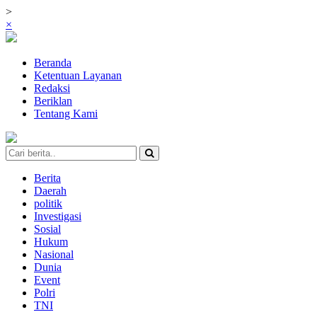
>
×
Beranda
Ketentuan Layanan
Redaksi
Beriklan
Tentang Kami
Berita
Daerah
politik
Investigasi
Sosial
Hukum
Nasional
Dunia
Event
Polri
TNI