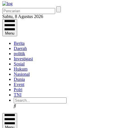
Sabtu, 8 Agustus 2026
Menu
Berita
Daerah
politik
Investigasi
Sosial
Hukum
Nasional
Dunia
Event
Polri
TNI
Search
Menu