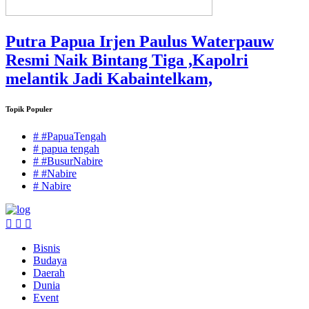
Putra Papua Irjen Paulus Waterpauw
Resmi Naik Bintang Tiga ,Kapolri
melantik Jadi Kabaintelkam,
Topik Populer
# #PapuaTengah
# papua tengah
# #BusurNabire
# #Nabire
# Nabire
Bisnis
Budaya
Daerah
Dunia
Event