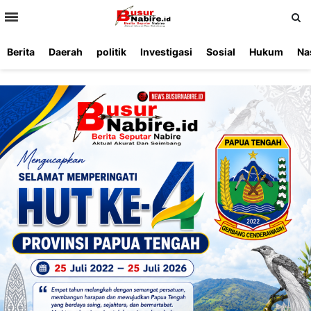
>
Berita
Daerah
politik
Investigasi
Sosial
Hukum
Na
Beranda
Ketentuan
Redaksi
Beriklan
Tentang
Layanan
Kami