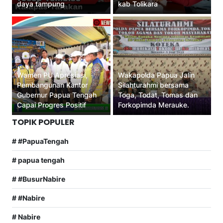
daya tampung
kab Tolikara
Wamen PU Apresiasi,
Wakapolda Papua Jalin
Pembangunan Kantor
Silahturahmi bersama
Gubernur Papua Tengah
Toga, Todat, Tomas dan
Capai Progres Positif
Forkopimda Merauke.
TOPIK POPULER
# #PapuaTengah
# papua tengah
# #BusurNabire
# #Nabire
# Nabire