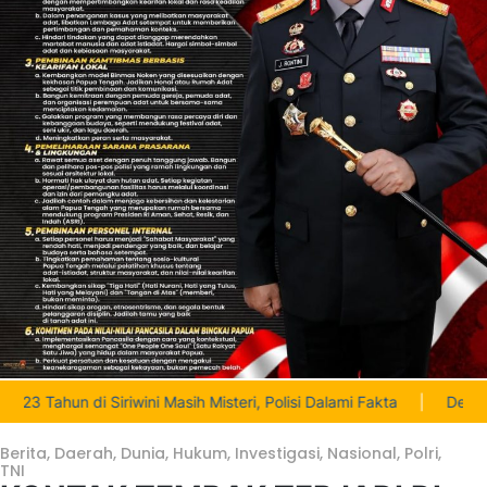
ini Masih Misteri, Polisi Dalami Fakta
|
Deinas Geley Kobarkan 
Berita
,
Daerah
,
Dunia
,
Hukum
,
Investigasi
,
Nasional
,
Polri
,
TNI