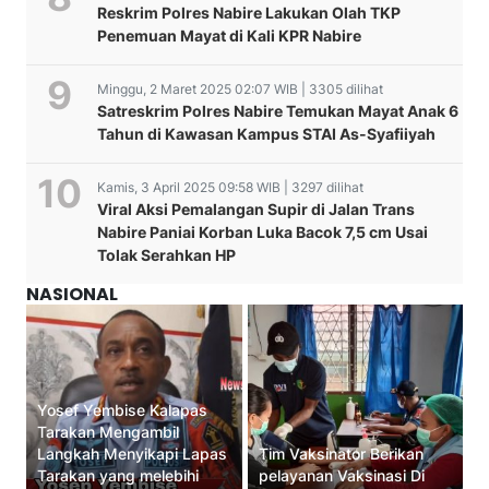
Reskrim Polres Nabire Lakukan Olah TKP
Penemuan Mayat di Kali KPR Nabire
Minggu, 2 Maret 2025 02:07 WIB | 3305 dilihat
Satreskrim Polres Nabire Temukan Mayat Anak 6
Tahun di Kawasan Kampus STAI As-Syafiiyah
Kamis, 3 April 2025 09:58 WIB | 3297 dilihat
Viral Aksi Pemalangan Supir di Jalan Trans
Nabire Paniai Korban Luka Bacok 7,5 cm Usai
Tolak Serahkan HP
NASIONAL
Yosef Yembise Kalapas
Tarakan Mengambil
Langkah Menyikapi Lapas
Tim Vaksinator Berikan
Tarakan yang melebihi
pelayanan Vaksinasi Di