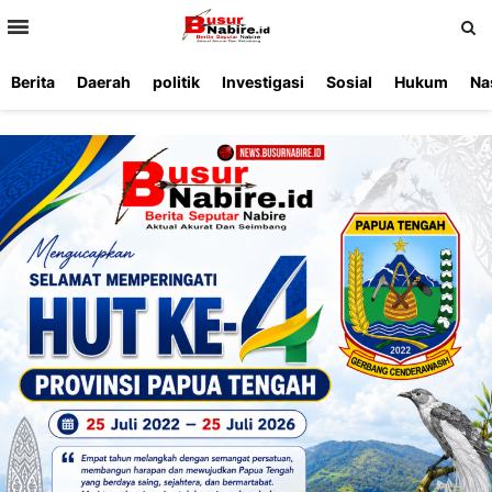
>
Berita
Daerah
politik
Investigasi
Sosial
Hukum
Na
Beranda
Ketentuan
Redaksi
Beriklan
Tentang
Layanan
Kami