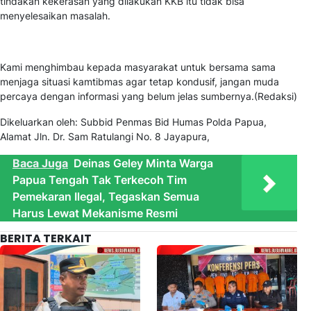
tindakan kekerasan yang dilakukan KKB itu tidak bisa
menyelesaikan masalah.
Kami menghimbau kepada masyarakat untuk bersama sama
menjaga situasi kamtibmas agar tetap kondusif, jangan muda
percaya dengan informasi yang belum jelas sumbernya.(Redaksi)
Dikeluarkan oleh: Subbid Penmas Bid Humas Polda Papua,
Alamat Jln. Dr. Sam Ratulangi No. 8 Jayapura,
Baca Juga
Deinas Geley Minta Warga
Papua Tengah Tak Terkecoh Tim
Pemekaran Ilegal, Tegaskan Semua
Harus Lewat Mekanisme Resmi
BERITA TERKAIT