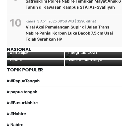
Satreskrim Polres Nabire Temukan Mayat Anak 6
Tahun di Kawasan Kampus STAI As-Syafiiyah
Kamis, 3 April 2025 09:58 WIB | 3296 dilihat
Viral Aksi Pemalangan Supir di Jalan Trans
Nabire Paniai Korban Luka Bacok 7,5 cm Usai
KPK Perkuat Perencanaan
Tolak Serahkan HP
Kapolres : Mari Kita Jaga
Pencegahan Korupsi
BHABINKAMTIBMAS
Penuh Makna! Wabup
Kota Nabire Aman, Damai
Lewat Survei Penilaian
POLRES YAHUKIMO
Elias Igapa Hadir
NASIONAL
dan Sejuk
Integritas 2021
Edukasi Prokes Ke Para
Langsung di HUT Dharma
Petani
Wanita Intan Jaya
TOPIK POPULER
# #PapuaTengah
# papua tengah
# #BusurNabire
# #Nabire
# Nabire