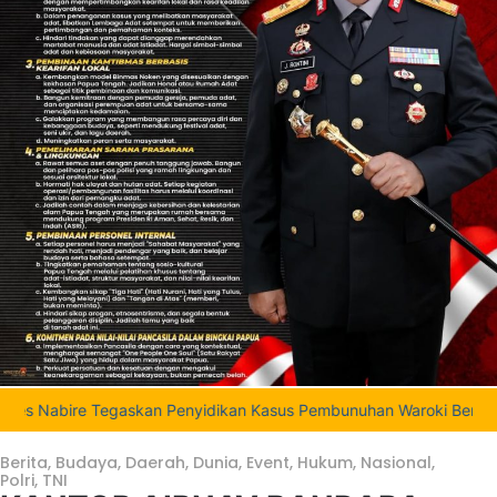
ire Tegaskan Penyidikan Kasus Pembunuhan Waroki Berjalan Transpa
Berita
,
Budaya
,
Daerah
,
Dunia
,
Event
,
Hukum
,
Nasional
,
Polri
,
TNI