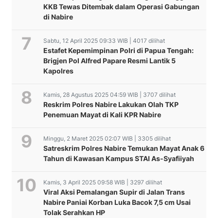
KKB Tewas Ditembak dalam Operasi Gabungan
di Nabire
Sabtu, 12 April 2025 09:33 WIB | 4017 dilihat
Estafet Kepemimpinan Polri di Papua Tengah:
Brigjen Pol Alfred Papare Resmi Lantik 5
Kapolres
Kamis, 28 Agustus 2025 04:59 WIB | 3707 dilihat
Reskrim Polres Nabire Lakukan Olah TKP
Penemuan Mayat di Kali KPR Nabire
Minggu, 2 Maret 2025 02:07 WIB | 3305 dilihat
Satreskrim Polres Nabire Temukan Mayat Anak 6
Tahun di Kawasan Kampus STAI As-Syafiiyah
Kamis, 3 April 2025 09:58 WIB | 3297 dilihat
Viral Aksi Pemalangan Supir di Jalan Trans
Para Tokoh Adat Sepakat
Nabire Paniai Korban Luka Bacok 7,5 cm Usai
KPU dan Bawaslu Provinsi
Tolak Serahkan HP
Sebagai Penyelenggara