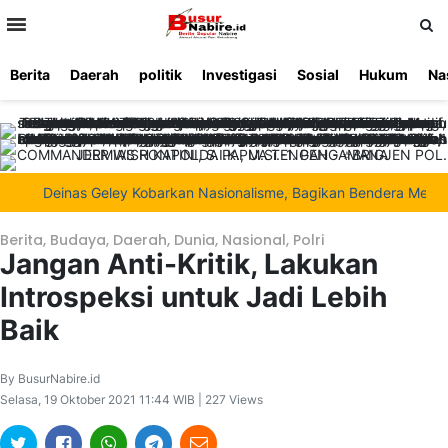
>
Berita
Daerah
politik
Investigasi
Sosial
Hukum
Na
Beranda
Ketentuan
Redaksi
Beriklan
Tentang
Layanan
Kami
Deinas Geley Kobarkan Nasionalisme, Bagikan Bendera Merah Puti
Berita
,
Budaya
,
Daerah
,
Dunia
,
Nasional
,
Polri
Jangan Anti-Kritik, Lakukan
Introspeksi untuk Jadi Lebih
Baik
By BusurNabire.id
Selasa, 19 Oktober 2021 11:44 WIB | 227 Views