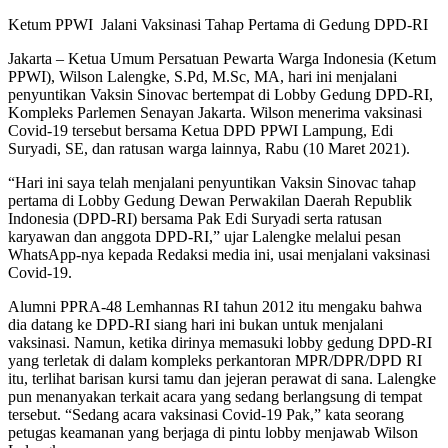
Ketum PPWI Jalani Vaksinasi Tahap Pertama di Gedung DPD-RI
Jakarta – Ketua Umum Persatuan Pewarta Warga Indonesia (Ketum
PPWI), Wilson Lalengke, S.Pd, M.Sc, MA, hari ini menjalani
penyuntikan Vaksin Sinovac bertempat di Lobby Gedung DPD-RI,
Kompleks Parlemen Senayan Jakarta. Wilson menerima vaksinasi
Covid-19 tersebut bersama Ketua DPD PPWI Lampung, Edi
Suryadi, SE, dan ratusan warga lainnya, Rabu (10 Maret 2021).
“Hari ini saya telah menjalani penyuntikan Vaksin Sinovac tahap
pertama di Lobby Gedung Dewan Perwakilan Daerah Republik
Indonesia (DPD-RI) bersama Pak Edi Suryadi serta ratusan
karyawan dan anggota DPD-RI,” ujar Lalengke melalui pesan
WhatsApp-nya kepada Redaksi media ini, usai menjalani vaksinasi
Covid-19.
Alumni PPRA-48 Lemhannas RI tahun 2012 itu mengaku bahwa
dia datang ke DPD-RI siang hari ini bukan untuk menjalani
vaksinasi. Namun, ketika dirinya memasuki lobby gedung DPD-RI
yang terletak di dalam kompleks perkantoran MPR/DPR/DPD RI
itu, terlihat barisan kursi tamu dan jejeran perawat di sana. Lalengke
pun menanyakan terkait acara yang sedang berlangsung di tempat
tersebut. “Sedang acara vaksinasi Covid-19 Pak,” kata seorang
petugas keamanan yang berjaga di pintu lobby menjawab Wilson