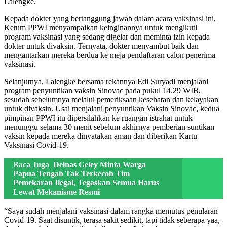
Lalengke.
Kepada dokter yang bertanggung jawab dalam acara vaksinasi ini,
Ketum PPWI menyampaikan keinginannya untuk mengikuti
program vaksinasi yang sedang digelar dan meminta izin kepada
dokter untuk divaksin. Ternyata, dokter menyambut baik dan
mengantarkan mereka berdua ke meja pendaftaran calon penerima
vaksinasi.
Selanjutnya, Lalengke bersama rekannya Edi Suryadi menjalani
program penyuntikan vaksin Sinovac pada pukul 14.29 WIB,
sesudah sebelumnya melalui pemeriksaan kesehatan dan kelayakan
untuk divaksin. Usai menjalani penyuntikan Vaksin Sinovac, kedua
pimpinan PPWI itu dipersilahkan ke ruangan istrahat untuk
menunggu selama 30 menit sebelum akhirnya pemberian suntikan
vaksin kepada mereka dinyatakan aman dan diberikan Kartu
Vaksinasi Covid-19.
Baca Juga
Deinas Geley Minta Warga
Papua Tengah Tak Terkecoh Tim
Pemekaran Ilegal, Tegaskan Semua Harus
Lewat Mekanisme Resmi
“Saya sudah menjalani vaksinasi dalam rangka memutus penularan
Covid-19. Saat disuntik, terasa sakit sedikit, tapi tidak seberapa yaa,