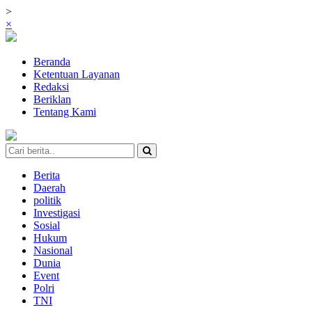
>
×
Beranda
Ketentuan Layanan
Redaksi
Beriklan
Tentang Kami
Berita
Daerah
politik
Investigasi
Sosial
Hukum
Nasional
Dunia
Event
Polri
TNI