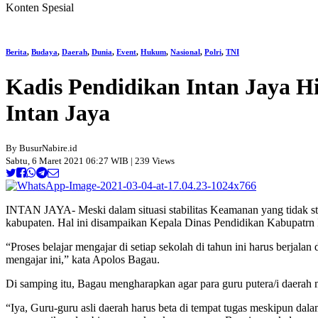
Konten Spesial
Berita
,
Budaya
,
Daerah
,
Dunia
,
Event
,
Hukum
,
Nasional
,
Polri
,
TNI
Kadis Pendidikan Intan Jaya H
Intan Jaya
By BusurNabire.id
Sabtu, 6 Maret 2021 06:27 WIB | 239 Views
INTAN JAYA- Meski dalam situasi stabilitas Keamanan yang tidak sta
kabupaten. Hal ini disampaikan Kepala Dinas Pendidikan Kabupatrn I
“Proses belajar mengajar di setiap sekolah di tahun ini harus berjala
mengajar ini,” kata Apolos Bagau.
Di samping itu, Bagau mengharapkan agar para guru putera/i daerah
“Iya, Guru-guru asli daerah harus beta di tempat tugas meskipun dala