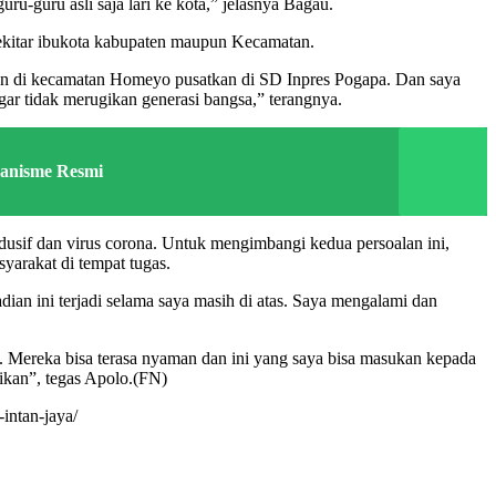
-guru asli saja lari ke kota,” jelasnya Bagau.
ekitar ibukota kabupaten maupun Kecamatan.
pan di kecamatan Homeyo pusatkan di SD Inpres Pogapa. Dan saya
gar tidak merugikan generasi bangsa,” terangnya.
kanisme Resmi
dusif dan virus corona. Untuk mengimbangi kedua persoalan ini,
arakat di tempat tugas.
dian ini terjadi selama saya masih di atas. Saya mengalami dan
h. Mereka bisa terasa nyaman dan ini yang saya bisa masukan kepada
rikan”, tegas Apolo.(FN)
intan-jaya/