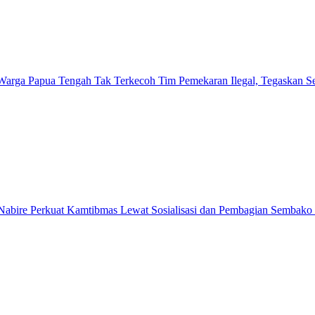
Warga Papua Tengah Tak Terkecoh Tim Pemekaran Ilegal, Tegaskan
abire Perkuat Kamtibmas Lewat Sosialisasi dan Pembagian Sembako