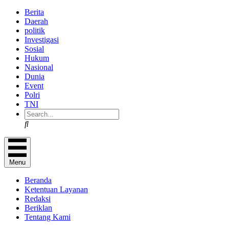
Berita
Daerah
politik
Investigasi
Sosial
Hukum
Nasional
Dunia
Event
Polri
TNI
Search
Menu
Beranda
Ketentuan Layanan
Redaksi
Beriklan
Tentang Kami