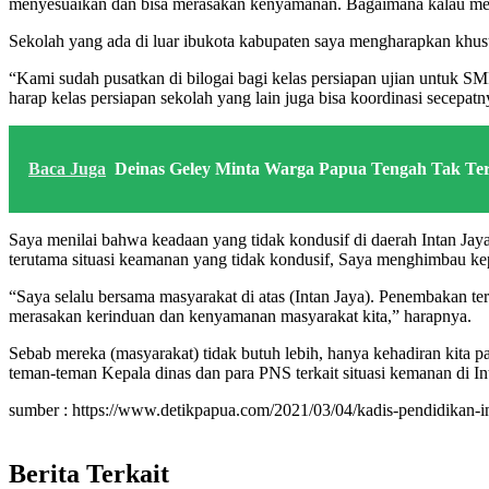
menyesuaikan dan bisa merasakan kenyamanan. Bagaimana kalau mereka
Sekolah yang ada di luar ibukota kabupaten saya mengharapkan khu
“Kami sudah pusatkan di bilogai bagi kelas persiapan ujian untuk 
harap kelas persiapan sekolah yang lain juga bisa koordinasi secepa
Baca Juga
Deinas Geley Minta Warga Papua Tengah Tak Te
Saya menilai bahwa keadaan yang tidak kondusif di daerah Intan Jay
terutama situasi keamanan yang tidak kondusif, Saya menghimbau ke
“Saya selalu bersama masyarakat di atas (Intan Jaya). Penembakan ter
merasakan kerinduan dan kenyamanan masyarakat kita,” harapnya.
Sebab mereka (masyarakat) tidak butuh lebih, hanya kehadiran kita p
teman-teman Kepala dinas dan para PNS terkait situasi kemanan di In
sumber : https://www.detikpapua.com/2021/03/04/kadis-pendidikan-int
Berita Terkait