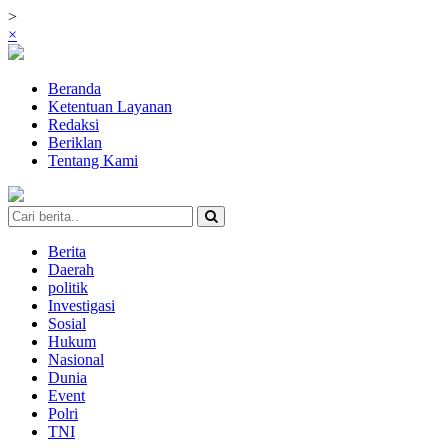
>
×
Beranda
Ketentuan Layanan
Redaksi
Beriklan
Tentang Kami
Berita
Daerah
politik
Investigasi
Sosial
Hukum
Nasional
Dunia
Event
Polri
TNI