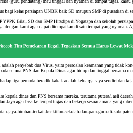
 (guru pendatang) mau tinggal dan nyaman di tempat tugas, kalau guru
sus bagi kelas persiapan UNBK baik SD maupun SMP di pusatkan di s
SMP YPPK Bilai, SD dan SMP Hitadipa di Yogatapa dan sekolah persia
tnya dengan kami agar dapat ditempatkan di satu tempat yang nyaman. A
rkecoh Tim Pemekaran Ilegal, Tegaskan Semua Harus Lewat Me
a adalah penyebab dua Virus, yaitu persoalan keamanan yang tidak kon
pada semua PNS dan Kepala Dinas agar hidup dan tinggal bersama masy
hadap tiga pemuda beradik kakak adalah keluarga saya sendiri dan keja
ara kepala dinas dan PNS bersama mereka, terutama putera/i asli daera
tan Jaya agar bisa ke tempat tugas dan bekerja sesuai amana yang dibe
an-jaya-himbau-terkait-keaktifan-sekolah-dan-para-guru-di-kabupaten-