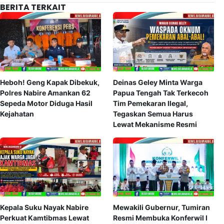
BERITA TERKAIT
Heboh! Geng Kapak Dibekuk,
Deinas Geley Minta Warga
Polres Nabire Amankan 62
Papua Tengah Tak Terkecoh
Sepeda Motor Diduga Hasil
Tim Pemekaran Ilegal,
Kejahatan
Tegaskan Semua Harus
Lewat Mekanisme Resmi
Kepala Suku Nayak Nabire
Mewakili Gubernur, Tumiran
Perkuat Kamtibmas Lewat
Resmi Membuka Konferwil I