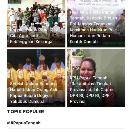
HUT ke-2 Polda Papua
Tengah, Kapolda Brigjen
Pol Jermias Tegaskan
Kapolri: Fokus Gapai Cita-
Komitmen Hadirkan Polisi
Cita Agar Jadi
Humanis dan Redam
Kebanggaan Keluarga
Konflik Daerah
KPU Papua Tengah
Setelah Uskup Bandung
“Rekapitulasi Tingkat
Harus Uskup Orang Asli
Provinsi adalah Capres,
Papua,Bupati Dogiyai
DPR RI, DPD RI, DPR
Yakubus Dumupa
Provinsi
TOPIK POPULER
# #PapuaTengah