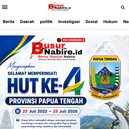
>
Berita
Daerah
politik
Investigasi
Sosial
Hukum
Na
Beranda
Ketentuan
Redaksi
Beriklan
Tentang
Layanan
Kami