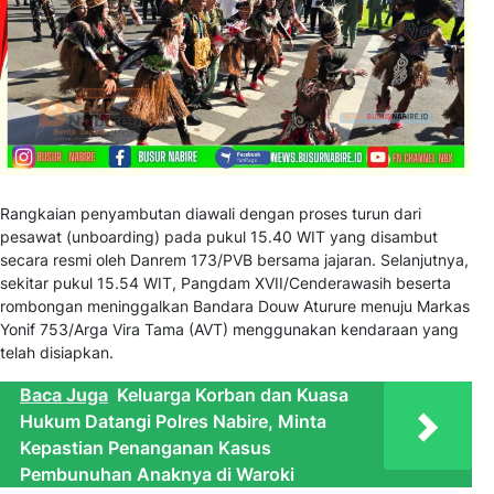
Rangkaian penyambutan diawali dengan proses turun dari
pesawat (unboarding) pada pukul 15.40 WIT yang disambut
secara resmi oleh Danrem 173/PVB bersama jajaran. Selanjutnya,
sekitar pukul 15.54 WIT, Pangdam XVII/Cenderawasih beserta
rombongan meninggalkan Bandara Douw Aturure menuju Markas
Yonif 753/Arga Vira Tama (AVT) menggunakan kendaraan yang
telah disiapkan.
Baca Juga
Keluarga Korban dan Kuasa
Hukum Datangi Polres Nabire, Minta
Kepastian Penanganan Kasus
Pembunuhan Anaknya di Waroki