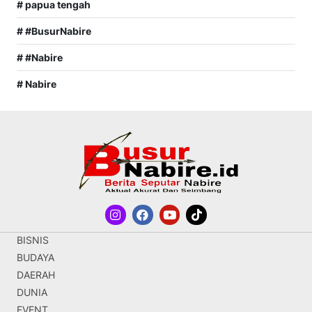
# papua tengah
# #BusurNabire
# #Nabire
# Nabire
BISNIS
BUDAYA
DAERAH
DUNIA
EVENT