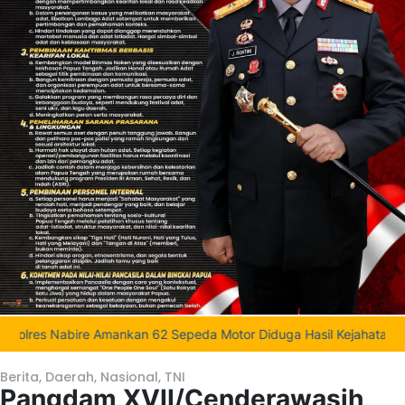
nkan 62 Sepeda Motor Diduga Hasil Kejahatan
|
Deinas Geley 
Berita
,
Daerah
,
Nasional
,
TNI
Pangdam XVII/Cenderawasih