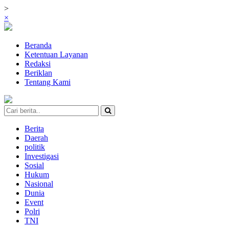
>
×
Beranda
Ketentuan Layanan
Redaksi
Beriklan
Tentang Kami
Berita
Daerah
politik
Investigasi
Sosial
Hukum
Nasional
Dunia
Event
Polri
TNI