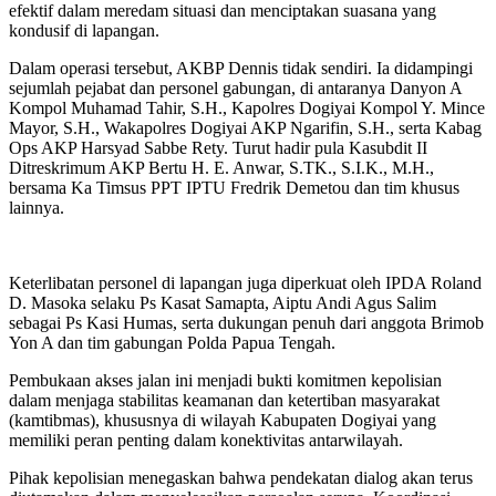
efektif dalam meredam situasi dan menciptakan suasana yang
kondusif di lapangan.
Dalam operasi tersebut, AKBP Dennis tidak sendiri. Ia didampingi
sejumlah pejabat dan personel gabungan, di antaranya Danyon A
Kompol Muhamad Tahir, S.H., Kapolres Dogiyai Kompol Y. Mince
Mayor, S.H., Wakapolres Dogiyai AKP Ngarifin, S.H., serta Kabag
Ops AKP Harsyad Sabbe Rety. Turut hadir pula Kasubdit II
Ditreskrimum AKP Bertu H. E. Anwar, S.TK., S.I.K., M.H.,
bersama Ka Timsus PPT IPTU Fredrik Demetou dan tim khusus
lainnya.
Keterlibatan personel di lapangan juga diperkuat oleh IPDA Roland
D. Masoka selaku Ps Kasat Samapta, Aiptu Andi Agus Salim
sebagai Ps Kasi Humas, serta dukungan penuh dari anggota Brimob
Yon A dan tim gabungan Polda Papua Tengah.
Pembukaan akses jalan ini menjadi bukti komitmen kepolisian
dalam menjaga stabilitas keamanan dan ketertiban masyarakat
(kamtibmas), khususnya di wilayah Kabupaten Dogiyai yang
memiliki peran penting dalam konektivitas antarwilayah.
Pihak kepolisian menegaskan bahwa pendekatan dialog akan terus