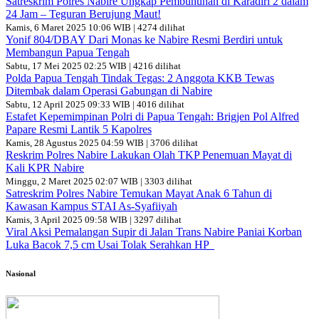
Satreskrim Polres Nabire Ungkap Pembunuhan di Karadiri 2 dalam
24 Jam – Teguran Berujung Maut!
Kamis, 6 Maret 2025 10:06 WIB | 4274 dilihat
Yonif 804/DBAY Dari Monas ke Nabire Resmi Berdiri untuk
Membangun Papua Tengah
Sabtu, 17 Mei 2025 02:25 WIB | 4216 dilihat
Polda Papua Tengah Tindak Tegas: 2 Anggota KKB Tewas
Ditembak dalam Operasi Gabungan di Nabire
Sabtu, 12 April 2025 09:33 WIB | 4016 dilihat
Estafet Kepemimpinan Polri di Papua Tengah: Brigjen Pol Alfred
Papare Resmi Lantik 5 Kapolres
Kamis, 28 Agustus 2025 04:59 WIB | 3706 dilihat
Reskrim Polres Nabire Lakukan Olah TKP Penemuan Mayat di
Kali KPR Nabire
Minggu, 2 Maret 2025 02:07 WIB | 3303 dilihat
Satreskrim Polres Nabire Temukan Mayat Anak 6 Tahun di
Kawasan Kampus STAI As-Syafiiyah
Kamis, 3 April 2025 09:58 WIB | 3297 dilihat
Viral Aksi Pemalangan Supir di Jalan Trans Nabire Paniai Korban
Luka Bacok 7,5 cm Usai Tolak Serahkan HP
Nasional