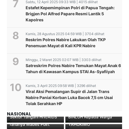
Sabtu, 12 April 2025 09:33 WIB | 4015 dilihat
Estafet Kepemimpinan Polri di Papua Tengah:
Brigjen Pol Alfred Papare Resmi Lantik 5
Kapolres
Kamis, 28 Agustus 2025 04:59 WIB | 3704 dilihat
Reskrim Polres Nabire Lakukan Olah TKP
Penemuan Mayat di Kali KPR Nabire
Minggu, 2 Maret 2025 02:07 WIB | 3303 dilihat
Satreskrim Polres Nabire Temukan Mayat Anak 6
Tahun di Kawasan Kampus STAI As-Syafiiyah
Kamis, 3 April 2025 09:58 WIB | 3296 dilihat
Viral Aksi Pemalangan Supir di Jalan Trans
Operasi Bina Waspada
Nabire Paniai Korban Luka Bacok 7,5 cm Usai
KPA Papua Tengah Lantik
Matoa 2021, SAT BINMAS
Tolak Serahkan HP
Pengurus KPA Deiyai,
POLRES MAMBRAMO
Wakapolda Papua ;
KAPOLDA PAPUA JENGUK
Dorong Kolaborasi Lintas
TENGAH Laksanakan
Terduga Terorisme yang
BRIPTU KENNY KORBAN
NASIONAL
Sektor Tangani HIV/AIDS
BINLUH Kepada Warga
berhasil diamankan, itu
PENEMBAKAN KKB DI
rananya Mabes Polri.
YAHUKIMO