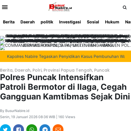
>
Berita
Daerah
politik
Investigasi
Sosial
Hukum
Na
Beranda
Ketentuan
Redaksi
Beriklan
Tentang
Layanan
Kami
Kapolres Nabire Tegaskan Penyidikan Kasus Pembunuhan Waroki Berj
Berita
,
Daerah
,
Polri
,
Provinsi Papua Tengah
,
Puncak
Polres Puncak Intensifkan
Patroli Bermotor di Ilaga, Cegah
Gangguan Kamtibmas Sejak Dini
By BusurNabire.id
Senin, 19 Januari 2026 08:36 WIB | 160 Views