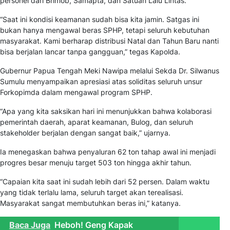
personel dari Brimob, Samapta, dan Satuan Lalu Lintas.
“Saat ini kondisi keamanan sudah bisa kita jamin. Satgas ini
bukan hanya mengawal beras SPHP, tetapi seluruh kebutuhan
masyarakat. Kami berharap distribusi Natal dan Tahun Baru nanti
bisa berjalan lancar tanpa gangguan,” tegas Kapolda.
Gubernur Papua Tengah Meki Nawipa melalui Sekda Dr. Silwanus
Sumulu menyampaikan apresiasi atas soliditas seluruh unsur
Forkopimda dalam mengawal program SPHP.
“Apa yang kita saksikan hari ini menunjukkan bahwa kolaborasi
pemerintah daerah, aparat keamanan, Bulog, dan seluruh
stakeholder berjalan dengan sangat baik,” ujarnya.
Ia menegaskan bahwa penyaluran 62 ton tahap awal ini menjadi
progres besar menuju target 503 ton hingga akhir tahun.
“Capaian kita saat ini sudah lebih dari 52 persen. Dalam waktu
yang tidak terlalu lama, seluruh target akan terealisasi.
Masyarakat sangat membutuhkan beras ini,” katanya.
Baca Juga
Heboh! Geng Kapak