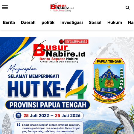
>
Berita
Daerah
politik
Investigasi
Sosial
Hukum
Na
Beranda
Ketentuan
Redaksi
Beriklan
Tentang
Layanan
Kami