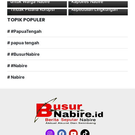
untuk Warga Nabire
Kapolres Nabire
Negara Dan Uang Denda
Pantai Nabire, Wujud
Tindak Pidana Korupsi
Kepedulian Lingkungan
TOPIK POPULER
# #PapuaTengah
# papua tengah
# #BusurNabire
# #Nabire
# Nabire