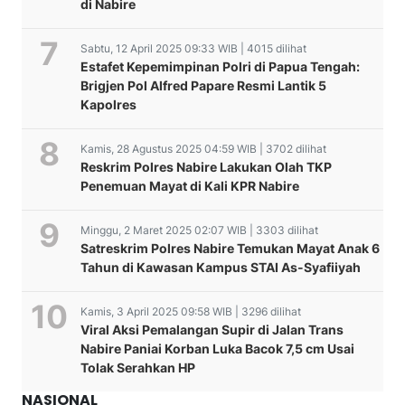
di Nabire
Sabtu, 12 April 2025 09:33 WIB | 4015 dilihat
Estafet Kepemimpinan Polri di Papua Tengah:
Brigjen Pol Alfred Papare Resmi Lantik 5
Kapolres
Kamis, 28 Agustus 2025 04:59 WIB | 3702 dilihat
Reskrim Polres Nabire Lakukan Olah TKP
Penemuan Mayat di Kali KPR Nabire
Minggu, 2 Maret 2025 02:07 WIB | 3303 dilihat
Satreskrim Polres Nabire Temukan Mayat Anak 6
Tahun di Kawasan Kampus STAI As-Syafiiyah
Kamis, 3 April 2025 09:58 WIB | 3296 dilihat
Viral Aksi Pemalangan Supir di Jalan Trans
Tim Jaksa Kejaksaan
Nabire Paniai Korban Luka Bacok 7,5 cm Usai
Kapolda Papua Tengah
Sertijab Kapolsek Nabire
Negeri Nabire Berhasil
Tolak Serahkan HP
Tebar Kepedulian,
Kota dan Pengukuhan
Melakukan Pengembalian
Polda Papua Tengah Gelar
Salurkan Daging Kurban
Kabag Log DiPimpin
kerugian keuangan
Kerja Bhakti Bersihkan
NASIONAL