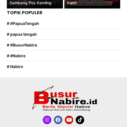
Sambang Pos Kamling
Kami
TOPIK POPULER
# #PapuaTengah
# papua tengah
# #BusurNabire
# #Nabire
# Nabire