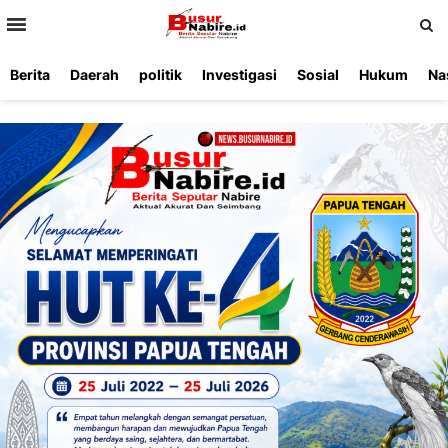
>
Berita
Daerah
politik
Investigasi
Sosial
Hukum
Na
Beranda
Ketentuan
Redaksi
Beriklan
Tentang
Layanan
Kami