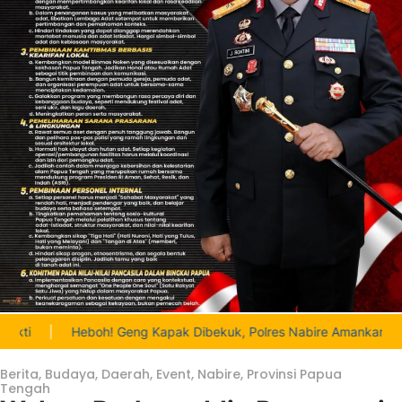
Geng Kapak Dibekuk, Polres Nabire Amankan 62 Sepeda Motor Didu
Berita
,
Budaya
,
Daerah
,
Event
,
Nabire
,
Provinsi Papua
Tengah