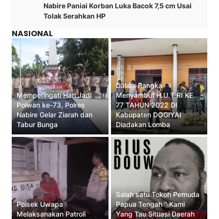
Nabire Paniai Korban Luka Bacok 7,5 cm Usai
Tolak Serahkan HP
NASIONAL
Dalam Rangka
Memperingati Hari Jadi
Menyambut H.U.T RI KE
Polwan ke-73, Polres
77 TAHUN 2022 DI
Nabire Gelar Ziarah dan
Kabupaten DOGIYAI
Tabur Bunga
Diadakan Lomba
Salah satu Tokoh Pemuda
Polsek Uwapa
Papua Tengah “ Kami
Melaksanakan Patroli
Yang Tau Situasi Daerah