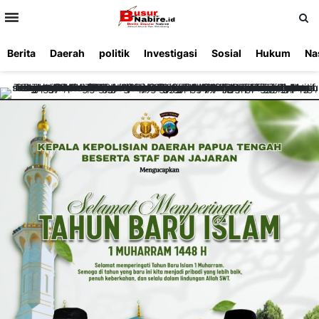
>
Berita
Daerah
politik
Investigasi
Sosial
Hukum
Na
Beranda
Ketentuan
Redaksi
Beriklan
Tentang
Layanan
Kami