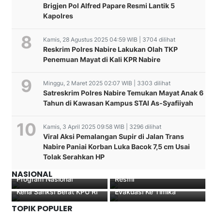
Brigjen Pol Alfred Papare Resmi Lantik 5
Kapolres
Kamis, 28 Agustus 2025 04:59 WIB | 3704 dilihat
Reskrim Polres Nabire Lakukan Olah TKP
Penemuan Mayat di Kali KPR Nabire
Minggu, 2 Maret 2025 02:07 WIB | 3303 dilihat
Satreskrim Polres Nabire Temukan Mayat Anak 6
Tahun di Kawasan Kampus STAI As-Syafiiyah
Kamis, 3 April 2025 09:58 WIB | 3296 dilihat
Deinas Geley Minta Warga
Viral Aksi Pemalangan Supir di Jalan Trans
Papua Tengah Tak
Nabire Paniai Korban Luka Bacok 7,5 cm Usai
Inspiratif! LMA Nabire
Terkecoh Tim Pemekaran
Tolak Serahkan HP
Dorong Karakter Unggul
Ilegal, Tegaskan Semua
Anak Papua Lewat
Harus Lewat Mekanisme
Keputusan Mengejutkan!
11 Korban Penembakan
NASIONAL
Program Nasional
Resmi
Jennifer Darling Tabuni
KKB Telah Berhasil di
Kena Sanksi Berat KPU RI
Evakuasi Ke Timika
TOPIK POPULER