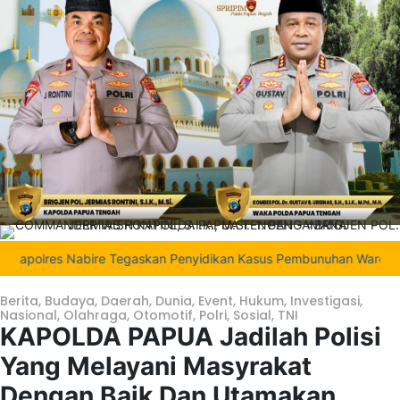
olres Nabire Tegaskan Penyidikan Kasus Pembunuhan Waroki Berjala
Berita
,
Budaya
,
Daerah
,
Dunia
,
Event
,
Hukum
,
Investigasi
,
Nasional
,
Olahraga
,
Otomotif
,
Polri
,
Sosial
,
TNI
KAPOLDA PAPUA Jadilah Polisi
Yang Melayani Masyrakat
Dengan Baik Dan Utamakan