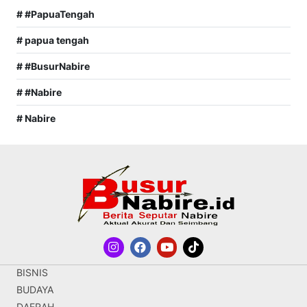
# #PapuaTengah
# papua tengah
# #BusurNabire
# #Nabire
# Nabire
BISNIS
BUDAYA
DAERAH