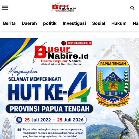
>
Berita
Daerah
politik
Investigasi
Sosial
Hukum
Na
Beranda
Ketentuan
Redaksi
Beriklan
Tentang
Layanan
Kami