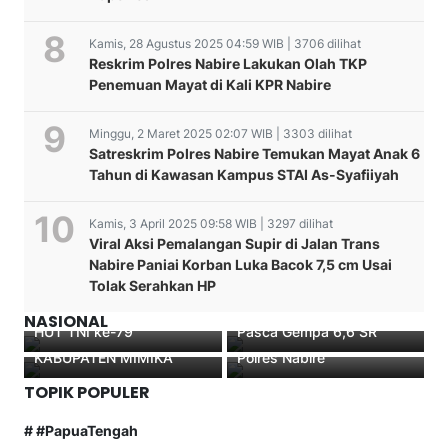
Kamis, 28 Agustus 2025 04:59 WIB | 3706 dilihat
Reskrim Polres Nabire Lakukan Olah TKP
Penemuan Mayat di Kali KPR Nabire
Minggu, 2 Maret 2025 02:07 WIB | 3303 dilihat
Satreskrim Polres Nabire Temukan Mayat Anak 6
Tahun di Kawasan Kampus STAI As-Syafiiyah
Kamis, 3 April 2025 09:58 WIB | 3297 dilihat
Viral Aksi Pemalangan Supir di Jalan Trans
Nabire Paniai Korban Luka Bacok 7,5 cm Usai
PPK 1.2 Papua tengah
KAPOLRES MIMIKA
Tolak Serahkan HP
Kodim 1705 Nabire Gelar
Klarifikasi Soal Kerusakan
HADIRI OPENING
Bazar UMKM Meriahkan
Jembatan Siriwini Bawah
CEREMONY PESPARAWI
2 Kali Beraksi,Sindikat
NASIONAL
HUT TNI ke-79
Pasca Gempa 6,6 SR
XIII SE TANAH PAPUA DI
Pencurian Motor Diringkus
KABUPATEN MIMIKA
Polres Nabire
TOPIK POPULER
# #PapuaTengah