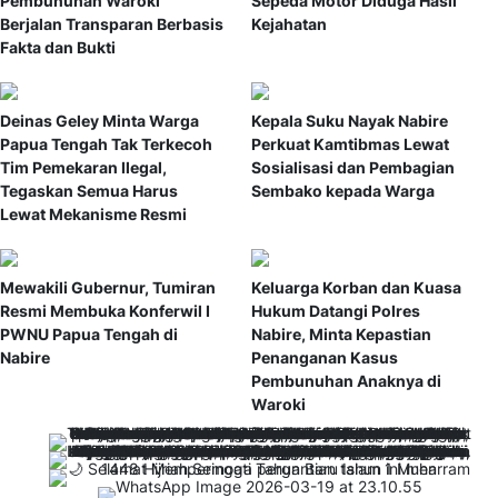
Pembunuhan Waroki
Sepeda Motor Diduga Hasil
Berjalan Transparan Berbasis
Kejahatan
Fakta dan Bukti
Deinas Geley Minta Warga
Kepala Suku Nayak Nabire
Papua Tengah Tak Terkecoh
Perkuat Kamtibmas Lewat
Tim Pemekaran Ilegal,
Sosialisasi dan Pembagian
Tegaskan Semua Harus
Sembako kepada Warga
Lewat Mekanisme Resmi
Mewakili Gubernur, Tumiran
Keluarga Korban dan Kuasa
Resmi Membuka Konferwil I
Hukum Datangi Polres
PWNU Papua Tengah di
Nabire, Minta Kepastian
Nabire
Penanganan Kasus
Pembunuhan Anaknya di
Waroki