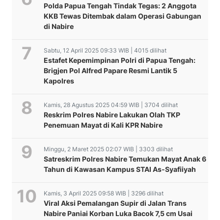
Polda Papua Tengah Tindak Tegas: 2 Anggota
KKB Tewas Ditembak dalam Operasi Gabungan
di Nabire
Sabtu, 12 April 2025 09:33 WIB | 4015 dilihat
Estafet Kepemimpinan Polri di Papua Tengah:
Brigjen Pol Alfred Papare Resmi Lantik 5
Kapolres
Kamis, 28 Agustus 2025 04:59 WIB | 3704 dilihat
Reskrim Polres Nabire Lakukan Olah TKP
Penemuan Mayat di Kali KPR Nabire
Minggu, 2 Maret 2025 02:07 WIB | 3303 dilihat
Satreskrim Polres Nabire Temukan Mayat Anak 6
Tahun di Kawasan Kampus STAI As-Syafiiyah
Kamis, 3 April 2025 09:58 WIB | 3296 dilihat
Viral Aksi Pemalangan Supir di Jalan Trans
JENAZAH KORBAN
Persekutuan Kristen Antar
Nabire Paniai Korban Luka Bacok 7,5 cm Usai
PEMBUNUHAN OLEH KKB
Waka Polres Hadiri
Universitas (PERKANTAS)