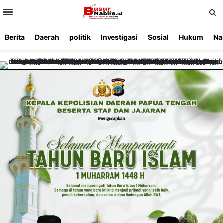
>
Berita
Daerah
politik
Investigasi
Sosial
Hukum
Na
Beranda
Ketentuan
Redaksi
Beriklan
Tentang
Layanan
Kami