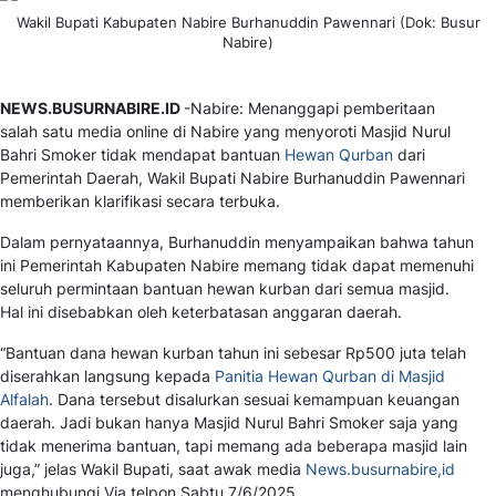
Wakil Bupati Kabupaten Nabire Burhanuddin Pawennari (Dok: Busur
Nabire)
NEWS.BUSURNABIRE.ID
-Nabire: Menanggapi pemberitaan
salah satu media online di Nabire yang menyoroti Masjid Nurul
Bahri Smoker tidak mendapat bantuan
Hewan Qurban
dari
Pemerintah Daerah, Wakil Bupati Nabire Burhanuddin Pawennari
memberikan klarifikasi secara terbuka.
Dalam pernyataannya, Burhanuddin menyampaikan bahwa tahun
ini Pemerintah Kabupaten Nabire memang tidak dapat memenuhi
seluruh permintaan bantuan hewan kurban dari semua masjid.
Hal ini disebabkan oleh keterbatasan anggaran daerah.
“Bantuan dana hewan kurban tahun ini sebesar Rp500 juta telah
diserahkan langsung kepada
Panitia Hewan Qurban di Masjid
Alfalah
. Dana tersebut disalurkan sesuai kemampuan keuangan
daerah. Jadi bukan hanya Masjid Nurul Bahri Smoker saja yang
tidak menerima bantuan, tapi memang ada beberapa masjid lain
juga,” jelas Wakil Bupati, saat awak media
News.busurnabire,id
menghubungi Via telpon Sabtu 7/6/2025