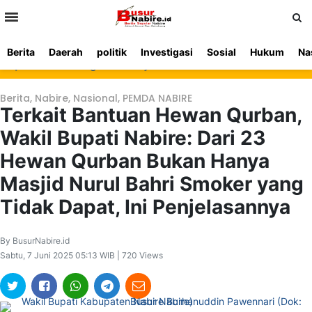
>
Berita
Daerah
politik
Investigasi
Sosial
Hukum
Na
Beranda
Ketentuan
Redaksi
Beriklan
Tentang
polres Nabire Tegaskan Penyidikan Kasus Pembunuhan Waroki Berjal
Layanan
Kami
Berita
,
Nabire
,
Nasional
,
PEMDA NABIRE
Terkait Bantuan Hewan Qurban,
Wakil Bupati Nabire: Dari 23
Hewan Qurban Bukan Hanya
Masjid Nurul Bahri Smoker yang
Tidak Dapat, Ini Penjelasannya
By BusurNabire.id
Sabtu, 7 Juni 2025 05:13 WIB | 720 Views