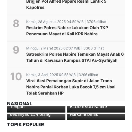
Brigjen Pol Alfred Papare Resmi Lantik 5
Kapolres
Kamis, 28 Agustus 2025 04:59 WIB | 3706 dilihat
Reskrim Polres Nabire Lakukan Olah TKP
Penemuan Mayat di Kali KPR Nabire
Minggu, 2 Maret 2025 02:07 WIB | 3303 dilihat
Satreskrim Polres Nabire Temukan Mayat Anak 6
Tahun di Kawasan Kampus STAI As-Syafiiyah
Kamis, 3 April 2025 09:58 WIB | 3296 dilihat
Viral Aksi Pemalangan Supir di Jalan Trans
Kajati Papua Perkuat
Bupati Nabire Mesak
Nabire Paniai Korban Luka Bacok 7,5 cm Usai
Sinergi Strategis Kawal
Magai Memberikan Surat
Tolak Serahkan HP
Pembangunan dan
Perintah Tugas PLT dr.
Kapolres Dogiyai Pimpin
Demokrasi Bersih Papua
Nirwan Sembiring Direktur
Hari ke dua Gebyar Vaksin
Apel Gabungan TNI Dan
NASIONAL
Tengah
BLUD RSUD Nabire
Presisi di Nabire,
POLRI Dalam Rangka
sebanyak 254 orang
Harkamtibmas
TOPIK POPULER