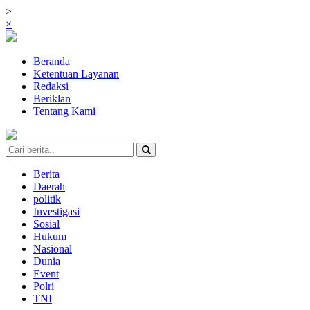
>
×
Beranda
Ketentuan Layanan
Redaksi
Beriklan
Tentang Kami
Berita
Daerah
politik
Investigasi
Sosial
Hukum
Nasional
Dunia
Event
Polri
TNI