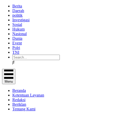
Berita
Daerah
politik
Investigasi
Sosial
Hukum
Nasional
Dunia
Event
Polri
TNI
Search
Menu
Beranda
Ketentuan Layanan
Redaksi
Beriklan
Tentang Kami