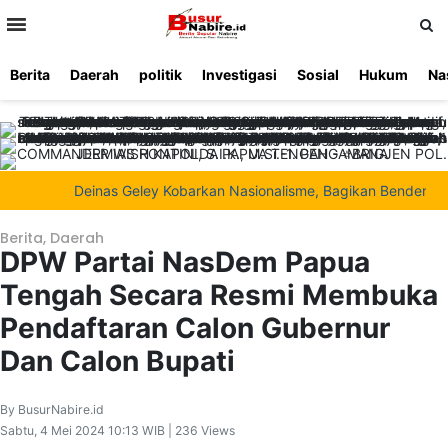
>
Berita
Daerah
politik
Investigasi
Sosial
Hukum
Na
Beranda
Ketentuan
Redaksi
Beriklan
Tentang
Layanan
Kami
Deinas Geley Kobarkan Nasionalisme, Bagikan Bendera Mera
Berita
,
Daerah
DPW Partai NasDem Papua
Tengah Secara Resmi Membuka
Pendaftaran Calon Gubernur
Dan Calon Bupati
By BusurNabire.id
Sabtu, 4 Mei 2024 10:13 WIB | 236 Views