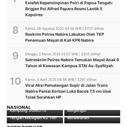
Estafet Kepemimpinan Polri di Papua Tengah:
Brigjen Pol Alfred Papare Resmi Lantik 5
Kapolres
Kamis, 28 Agustus 2025 04:59 WIB | 3707 dilihat
Reskrim Polres Nabire Lakukan Olah TKP
Penemuan Mayat di Kali KPR Nabire
Minggu, 2 Maret 2025 02:07 WIB | 3305 dilihat
Satreskrim Polres Nabire Temukan Mayat Anak 6
Tahun di Kawasan Kampus STAI As-Syafiiyah
Kamis, 3 April 2025 09:58 WIB | 3297 dilihat
Viral Aksi Pemalangan Supir di Jalan Trans
Nabire Paniai Korban Luka Bacok 7,5 cm Usai
Kunjungan Kapolsek
Prestasi Nasional! Surya
Tolak Serahkan HP
PANTIM Dan Anggota
Thalib Antar RRI Nabire
Resmi Dimulai! 4.634 Ton
Fatal! Terpental di Jalan
BINMAS Di SD YEGEKA
Raih Anugerah KPI 2025
Beras SPHP Digelontorkan
Rusak, Pelajar Tewas
NASIONAL
Kampung UGIBUTU
Bergengsi
ke Tanah Papua, Papua
Ditabrak Motor dari Arah
Tengah Kebagian 62 Ton
Berlawanan