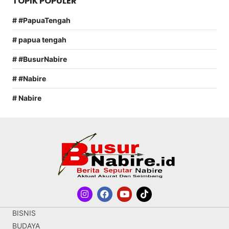
TOPIK POPULER
# #PapuaTengah
# papua tengah
# #BusurNabire
# #Nabire
# Nabire
BISNIS
BUDAYA