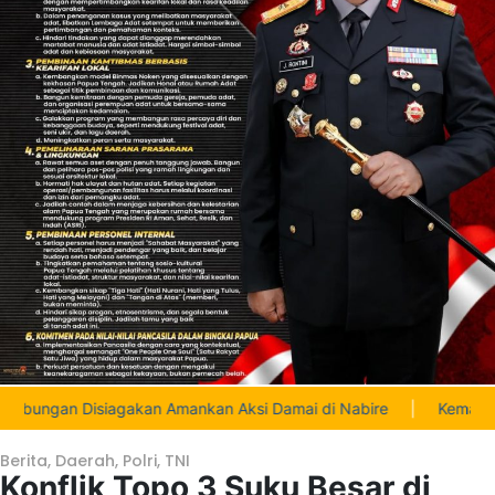
isiagakan Amankan Aksi Damai di Nabire
|
Kematian Pemuda 23 
Berita
,
Daerah
,
Polri
,
TNI
Konflik Topo 3 Suku Besar di