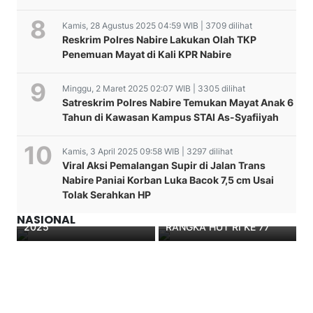
Kamis, 28 Agustus 2025 04:59 WIB | 3709 dilihat
Reskrim Polres Nabire Lakukan Olah TKP
Penemuan Mayat di Kali KPR Nabire
Minggu, 2 Maret 2025 02:07 WIB | 3305 dilihat
Satreskrim Polres Nabire Temukan Mayat Anak 6
Tahun di Kawasan Kampus STAI As-Syafiiyah
Kamis, 3 April 2025 09:58 WIB | 3297 dilihat
Viral Aksi Pemalangan Supir di Jalan Trans
Polantas Menyapa Para
Nabire Paniai Korban Luka Bacok 7,5 cm Usai
Tukang Ojek, Satlantas
KAPOLRES DOGIYAI
Tolak Serahkan HP
Nabire Intensifkan Edukasi
HADIRI ACARA RESEPSI
Operasi Zebra Noken
KENEGARAAN DALAM
NASIONAL
2025
RANGKA HUT RI KE 77