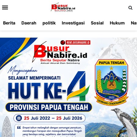
>
Berita
Daerah
politik
Investigasi
Sosial
Hukum
Na
Beranda
Ketentuan
Redaksi
Beriklan
Tentang
Layanan
Kami