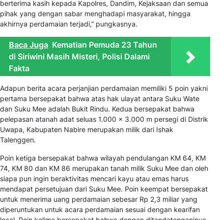
berterima kasih kepada Kapolres, Dandim, Kejaksaan dan semua
pihak yang dengan sabar menghadapi masyarakat, hingga
akhirnya perdamaian terjadi,” pungkasnya.
Baca Juga
Kematian Pemuda 23 Tahun
di Siriwini Masih Misteri, Polisi Dalami
Fakta
Adapun berita acara perjanjian perdamaian memiliki 5 poin yakni
pertama bersepakat bahwa atas hak ulayat antara Suku Wate
dan Suku Mee adalah Bukit Rindu. Kedua bersepakat bahwa
pelepasan atanah adat seluas 1.000 x 3.000 m persegi di Distrik
Uwapa, Kabupaten Nabire merupakan milik dari Ishak
Talenggen.
Poin ketiga bersepakat bahwa wilayah pendulangan KM 64, KM
74, KM 80 dan KM 86 merupakan tanah milik Suku Mee dan oleh
siapa pun ingin beraktivitas mencari kayu atau emas harus
mendapat persetujuan dari Suku Mee. Poin keempat bersepakat
untuk menerima uang perdamaian sebesar Rp 2,3 miliar yang
diperuntukan untuk acara perdamaian sesuai dengan kearifan
local. Poin kelima bersepakat bahwa dengan ditandatanganinya