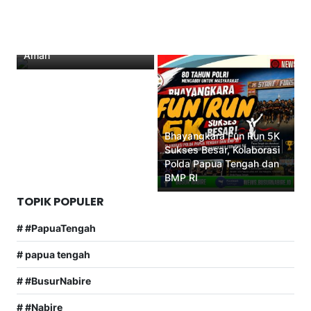
Distribusi Beras ke
Wilayah Konflik Papua
Tengah Dipastikan Tetap
Aman
Bhayangkara Fun Run 5K
Sukses Besar, Kolaborasi
Polda Papua Tengah dan
BMP RI
TOPIK POPULER
# #PapuaTengah
# papua tengah
# #BusurNabire
# #Nabire