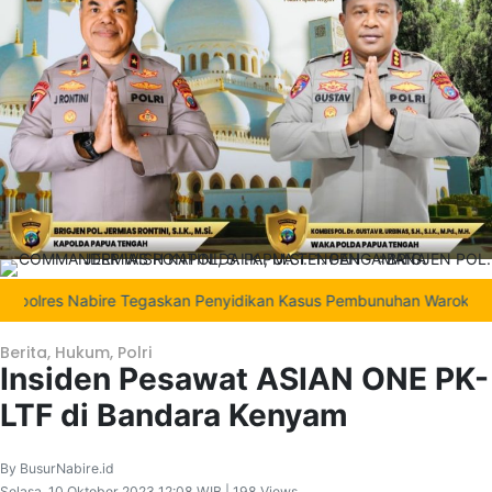
es Nabire Tegaskan Penyidikan Kasus Pembunuhan Waroki Berjalan T
Berita
,
Hukum
,
Polri
Insiden Pesawat ASIAN ONE PK-
LTF di Bandara Kenyam
By BusurNabire.id
Selasa, 10 Oktober 2023 12:08 WIB | 198 Views