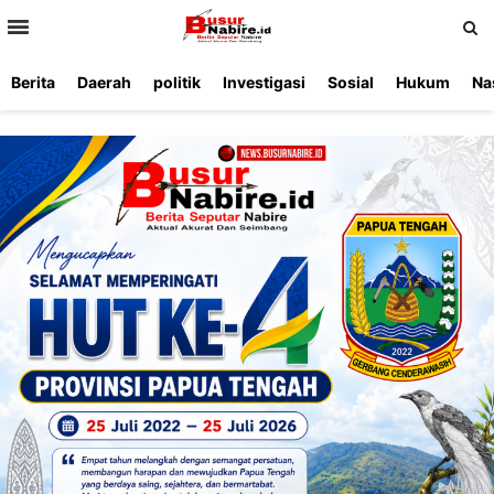
>
Berita
Daerah
politik
Investigasi
Sosial
Hukum
Na
Beranda
Ketentuan
Redaksi
Beriklan
Tentang
Layanan
Kami