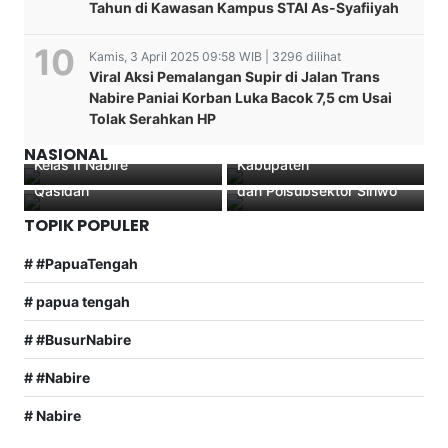
Tahun di Kawasan Kampus STAI As-Syafiiyah
Kamis, 3 April 2025 09:58 WIB | 3296 dilihat
Viral Aksi Pemalangan Supir di Jalan Trans
Hari Pers Nasional 2026,
Nabire Paniai Korban Luka Bacok 7,5 cm Usai
Kajari Nabire Muh. Rizal
Wagub Papua Tengah:
Tolak Serahkan HP
SH.MH Menandatangani
Wartawan Adalah Cahaya
MUI Papua Tengah
Fakta Integritas Di Lapas
Pembangunan Delapan
kolaborasi MUI Nabire
Kunjungan Kerja Kapolres
NASIONAL
Kelas II Nabire
Kabupaten
Sukses mengelar Lomba
Nabire di Polsek Uwapa
Qasidah
dan Polsubsektor Siriwo
TOPIK POPULER
# #PapuaTengah
# papua tengah
# #BusurNabire
# #Nabire
# Nabire