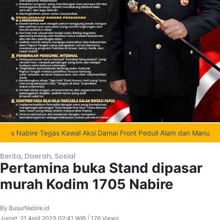
bire Tegas Kawal Aksi Damai Front Peduli Alam dan Manusia Mee S
Berita
,
Daerah
,
Sosial
Pertamina buka Stand dipasar
murah Kodim 1705 Nabire
By BusurNabire.id
Jumat, 21 April 2023 02:41 WIB | 176 Views