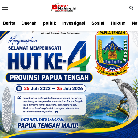
>
Berita
Daerah
politik
Investigasi
Sosial
Hukum
Na
Beranda
Ketentuan
Redaksi
Beriklan
Tentang
Layanan
Kami