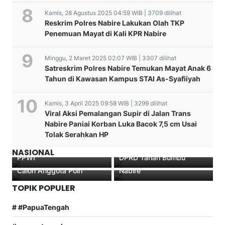
Kamis, 28 Agustus 2025 04:59 WIB | 3709 dilihat
Reskrim Polres Nabire Lakukan Olah TKP
Penemuan Mayat di Kali KPR Nabire
Minggu, 2 Maret 2025 02:07 WIB | 3307 dilihat
Satreskrim Polres Nabire Temukan Mayat Anak 6
Tahun di Kawasan Kampus STAI As-Syafiiyah
Kamis, 3 April 2025 09:58 WIB | 3299 dilihat
Viral Aksi Pemalangan Supir di Jalan Trans
Segudang prestasi Anak
Nabire Paniai Korban Luka Bacok 7,5 cm Usai
Geger…!!! Diduga Keras
Papua Yosef Benyamin
Tolak Serahkan HP
PWI dan Dewan Pers di
Yembise terima
IRWASDA POLDA PAPUA
Kunker Direktur Jenderal
Balik Kriminalisasi Ketum
Penghargaan Dari Ketua
Pimpin Sidang Penetapan
Perhubungan Udara
NASIONAL
PPWI
DPRD Tanah Bumbu
Mengikuti RIKKES Tahap II
beserta rombongan diKab.
Calon Anggota Polri
Nabire
TOPIK POPULER
# #PapuaTengah