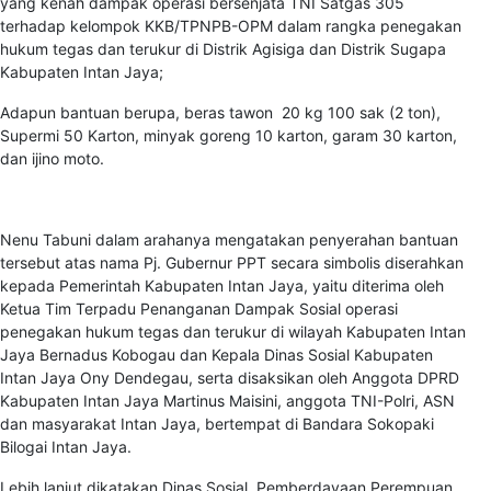
yang kenah dampak operasi bersenjata TNI Satgas 305
terhadap kelompok KKB/TPNPB-OPM dalam rangka penegakan
hukum tegas dan terukur di Distrik Agisiga dan Distrik Sugapa
Kabupaten Intan Jaya;
Adapun bantuan berupa, beras tawon 20 kg 100 sak (2 ton),
Supermi 50 Karton, minyak goreng 10 karton, garam 30 karton,
dan ijino moto.
Nenu Tabuni dalam arahanya mengatakan penyerahan bantuan
tersebut atas nama Pj. Gubernur PPT secara simbolis diserahkan
kepada Pemerintah Kabupaten Intan Jaya, yaitu diterima oleh
Ketua Tim Terpadu Penanganan Dampak Sosial operasi
penegakan hukum tegas dan terukur di wilayah Kabupaten Intan
Jaya Bernadus Kobogau dan Kepala Dinas Sosial Kabupaten
Intan Jaya Ony Dendegau, serta disaksikan oleh Anggota DPRD
Kabupaten Intan Jaya Martinus Maisini, anggota TNI-Polri, ASN
dan masyarakat Intan Jaya, bertempat di Bandara Sokopaki
Bilogai Intan Jaya.
Lebih lanjut dikatakan Dinas Sosial, Pemberdayaan Perempuan