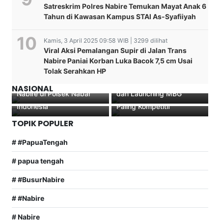
Satreskrim Polres Nabire Temukan Mayat Anak 6
Tahun di Kawasan Kampus STAI As-Syafiiyah
Kamis, 3 April 2025 09:58 WIB | 3299 dilihat
Viral Aksi Pemalangan Supir di Jalan Trans
Generasi Sehat, Nabire
Nabire Paniai Korban Luka Bacok 7,5 cm Usai
Hebat! Wabup
Tolak Serahkan HP
Burhanuddin Resmikan
Pertamina Sesuaikan
Kunjungan kerja Kapolres
Dapur SPPG Siriwini 01
Pancasila Warisan
Harga Pertamax Turbo
NASIONAL
Nabire di Polsek Nabar
dan Launching MBG
Berharga Bangsa
dan Dex Series,Tetap
Indonesia
Paling Kompetitif
TOPIK POPULER
# #PapuaTengah
# papua tengah
# #BusurNabire
# #Nabire
# Nabire