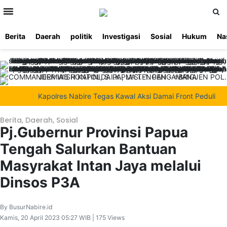
>
Berita
Daerah
politik
Investigasi
Sosial
Hukum
Na
Beranda
Ketentuan
Redaksi
Beriklan
Tentang
Layanan
Kami
Kapolres Nabire Tegas Kawal Aksi Damai Front Peduli Ala
Berita
,
Daerah
,
Sosial
Pj.Gubernur Provinsi Papua
Tengah Salurkan Bantuan
Masyrakat Intan Jaya melalui
Dinsos P3A
By BusurNabire.id
Kamis, 20 April 2023 05:27 WIB | 175 Views