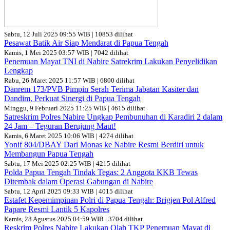
Sabtu, 12 Juli 2025 09:55 WIB | 10853 dilihat
Pesawat Batik Air Siap Mendarat di Papua Tengah
Kamis, 1 Mei 2025 03:57 WIB | 7042 dilihat
Penemuan Mayat TNI di Nabire Satrekrim Lakukan Penyelidikan
Lengkap
Rabu, 26 Maret 2025 11:57 WIB | 6800 dilihat
Danrem 173/PVB Pimpin Serah Terima Jabatan Kasiter dan
Dandim, Perkuat Sinergi di Papua Tengah
Minggu, 9 Februari 2025 11:25 WIB | 4615 dilihat
Satreskrim Polres Nabire Ungkap Pembunuhan di Karadiri 2 dalam
24 Jam – Teguran Berujung Maut!
Kamis, 6 Maret 2025 10:06 WIB | 4274 dilihat
Yonif 804/DBAY Dari Monas ke Nabire Resmi Berdiri untuk
Membangun Papua Tengah
Sabtu, 17 Mei 2025 02:25 WIB | 4215 dilihat
Polda Papua Tengah Tindak Tegas: 2 Anggota KKB Tewas
Ditembak dalam Operasi Gabungan di Nabire
Sabtu, 12 April 2025 09:33 WIB | 4015 dilihat
Estafet Kepemimpinan Polri di Papua Tengah: Brigjen Pol Alfred
Papare Resmi Lantik 5 Kapolres
Kamis, 28 Agustus 2025 04:59 WIB | 3704 dilihat
Reskrim Polres Nabire Lakukan Olah TKP Penemuan Mayat di