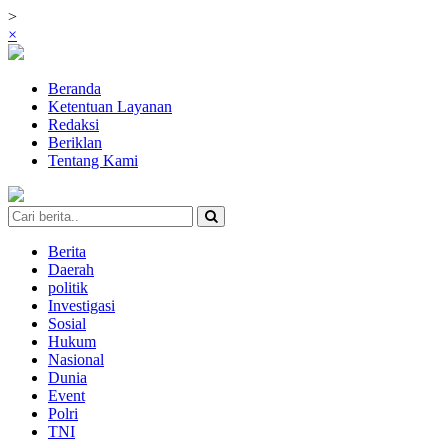
>
×
Beranda
Ketentuan Layanan
Redaksi
Beriklan
Tentang Kami
Berita
Daerah
politik
Investigasi
Sosial
Hukum
Nasional
Dunia
Event
Polri
TNI