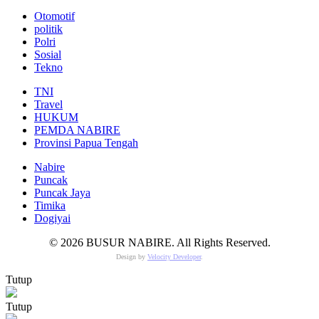
Otomotif
politik
Polri
Sosial
Tekno
TNI
Travel
HUKUM
PEMDA NABIRE
Provinsi Papua Tengah
Nabire
Puncak
Puncak Jaya
Timika
Dogiyai
© 2026 BUSUR NABIRE. All Rights Reserved.
Design by
Velocity Developer
.
Tutup
Tutup