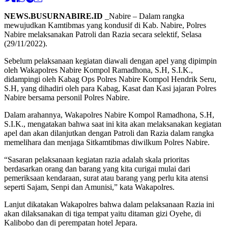
NEWS.BUSURNABIRE.ID
_Nabire – Dalam rangka
mewujudkan Kamtibmas yang kondusif di Kab. Nabire, Polres
Nabire melaksanakan Patroli dan Razia secara selektif, Selasa
(29/11/2022).
Sebelum pelaksanaan kegiatan diawali dengan apel yang dipimpin
oleh Wakapolres Nabire Kompol Ramadhona, S.H, S.I.K.,
didampingi oleh Kabag Ops Polres Nabire Kompol Hendrik Seru,
S.H, yang dihadiri oleh para Kabag, Kasat dan Kasi jajaran Polres
Nabire bersama personil Polres Nabire.
Dalam arahannya, Wakapolres Nabire Kompol Ramadhona, S.H,
S.I.K., mengatakan bahwa saat ini kita akan melaksanakan kegiatan
apel dan akan dilanjutkan dengan Patroli dan Razia dalam rangka
memelihara dan menjaga Sitkamtibmas diwilkum Polres Nabire.
“Sasaran pelaksanaan kegiatan razia adalah skala prioritas
berdasarkan orang dan barang yang kita curigai mulai dari
pemeriksaan kendaraan, surat atau barang yang perlu kita atensi
seperti Sajam, Senpi dan Amunisi,” kata Wakapolres.
Lanjut dikatakan Wakapolres bahwa dalam pelaksanaan Razia ini
akan dilaksanakan di tiga tempat yaitu ditaman gizi Oyehe, di
Kalibobo dan di perempatan hotel Jepara.