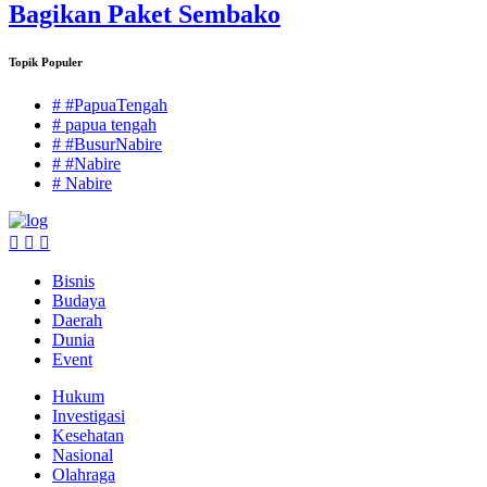
Bagikan Paket Sembako
Topik Populer
# #PapuaTengah
# papua tengah
# #BusurNabire
# #Nabire
# Nabire
Bisnis
Budaya
Daerah
Dunia
Event
Hukum
Investigasi
Kesehatan
Nasional
Olahraga