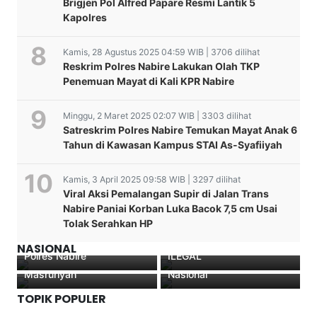
Brigjen Pol Alfred Papare Resmi Lantik 5
Kapolres
Kamis, 28 Agustus 2025 04:59 WIB | 3706 dilihat
Reskrim Polres Nabire Lakukan Olah TKP
Penemuan Mayat di Kali KPR Nabire
Minggu, 2 Maret 2025 02:07 WIB | 3303 dilihat
Satreskrim Polres Nabire Temukan Mayat Anak 6
Tahun di Kawasan Kampus STAI As-Syafiiyah
Kamis, 3 April 2025 09:58 WIB | 3297 dilihat
Viral Aksi Pemalangan Supir di Jalan Trans
WAKAPOLDA PAPUA
Nabire Paniai Korban Luka Bacok 7,5 cm Usai
Sejumlah Senjata Tajam
Pimpin Pemusnahan
Bantuan Presiden
Tolak Serahkan HP
Diamankan Dalam Razia
Barang Bukti Narkotika
STAI Asy-Syafi’iyah Nabire
Menguatkan GMKI Nabire,
Ops Lilin Cartenz 2022
Dan Minuman Keras
Gelar Upacara Hari Santri
Pemuda Papua Tengah
NASIONAL
Polres Nabire
ILEGAL
Perdana Bersama
Siap Dukung Program
Masruriyah
Nasional
TOPIK POPULER