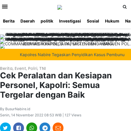
>
Berita
Daerah
politik
Investigasi
Sosial
Hukum
Na
Beranda
Ketentuan
Redaksi
Beriklan
Tentang
Layanan
Kami
Kapolres Nabire Tegaskan Penyidikan Kasus Pembunuhan Waro
Berita
,
Event
,
Polri
,
TNI
Cek Peralatan dan Kesiapan
Personel, Kapolri: Semua
Tergelar dengan Baik
By BusurNabire.id
Senin, 14 November 2022 08:53 WIB | 127 Views