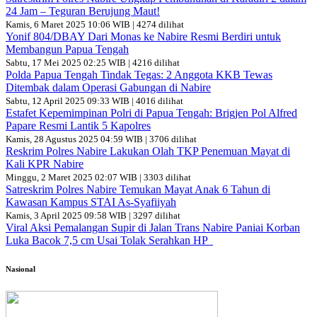
24 Jam – Teguran Berujung Maut!
Kamis, 6 Maret 2025 10:06 WIB | 4274 dilihat
Yonif 804/DBAY Dari Monas ke Nabire Resmi Berdiri untuk
Membangun Papua Tengah
Sabtu, 17 Mei 2025 02:25 WIB | 4216 dilihat
Polda Papua Tengah Tindak Tegas: 2 Anggota KKB Tewas
Ditembak dalam Operasi Gabungan di Nabire
Sabtu, 12 April 2025 09:33 WIB | 4016 dilihat
Estafet Kepemimpinan Polri di Papua Tengah: Brigjen Pol Alfred
Papare Resmi Lantik 5 Kapolres
Kamis, 28 Agustus 2025 04:59 WIB | 3706 dilihat
Reskrim Polres Nabire Lakukan Olah TKP Penemuan Mayat di
Kali KPR Nabire
Minggu, 2 Maret 2025 02:07 WIB | 3303 dilihat
Satreskrim Polres Nabire Temukan Mayat Anak 6 Tahun di
Kawasan Kampus STAI As-Syafiiyah
Kamis, 3 April 2025 09:58 WIB | 3297 dilihat
Viral Aksi Pemalangan Supir di Jalan Trans Nabire Paniai Korban
Luka Bacok 7,5 cm Usai Tolak Serahkan HP
Nasional