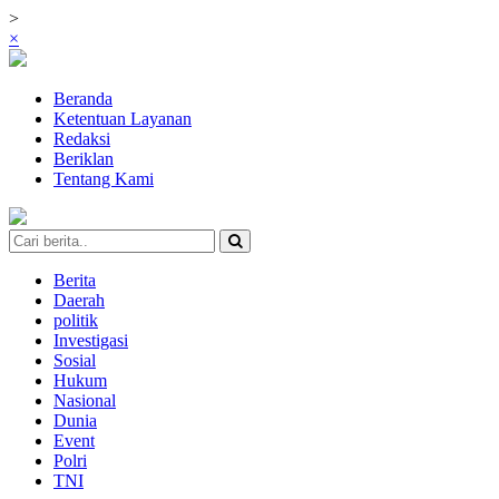
>
×
Beranda
Ketentuan Layanan
Redaksi
Beriklan
Tentang Kami
Berita
Daerah
politik
Investigasi
Sosial
Hukum
Nasional
Dunia
Event
Polri
TNI