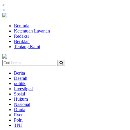
>
×
Beranda
Ketentuan Layanan
Redaksi
Beriklan
Tentang Kami
Berita
Daerah
politik
Investigasi
Sosial
Hukum
Nasional
Dunia
Event
Polri
TNI