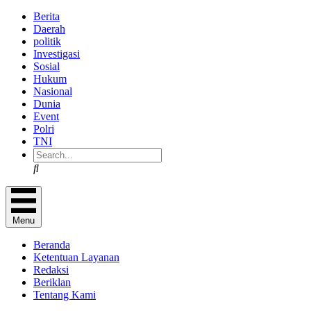
Berita
Daerah
politik
Investigasi
Sosial
Hukum
Nasional
Dunia
Event
Polri
TNI
Search
Menu
Beranda
Ketentuan Layanan
Redaksi
Beriklan
Tentang Kami