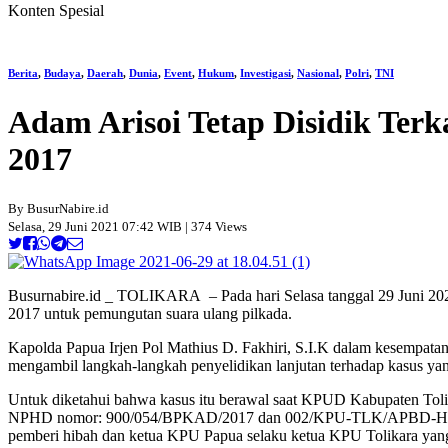
Konten Spesial
Berita
,
Budaya
,
Daerah
,
Dunia
,
Event
,
Hukum
,
Investigasi
,
Nasional
,
Polri
,
TNI
Adam Arisoi Tetap Disidik T
2017
By BusurNabire.id
Selasa, 29 Juni 2021 07:42 WIB | 374 Views
Busurnabire.id _ TOLIKARA – Pada hari Selasa tanggal 29 Juni 202
2017 untuk pemungutan suara ulang pilkada.
Kapolda Papua Irjen Pol Mathius D. Fakhiri, S.I.K dalam kesempatan
mengambil langkah-langkah penyelidikan lanjutan terhadap kasus ya
Untuk diketahui bahwa kasus itu berawal saat KPUD Kabupaten Tol
NPHD nomor: 900/054/BPKAD/2017 dan 002/KPU-TLK/APBD-HIBAH/IV
pemberi hibah dan ketua KPU Papua selaku ketua KPU Tolikara yang