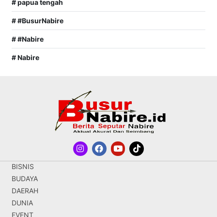
# papua tengah
# #BusurNabire
# #Nabire
# Nabire
BISNIS
BUDAYA
DAERAH
DUNIA
EVENT