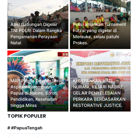
Apel Gabungan Digelar
Polisi amankan Turnament
TNI POLRI Dalam Rangka
Futzal yang digelar di
Pengamanan Perayaan
Merauke, selalu patuhi
Natal
Prokes.
MRP Papua Tengah Serap
KEDEPANKAN HATI
Aspirasi Perempuan
NURANI, KEJARI NABIRE
Papua di Nabire, Soroti
GELAR PENYELESAIAN
Pendidikan, Kesehatan
PERKARA BERDASARKAN
hingga Miras
RESTORATIVE JUSTICE.
TOPIK POPULER
# #PapuaTengah