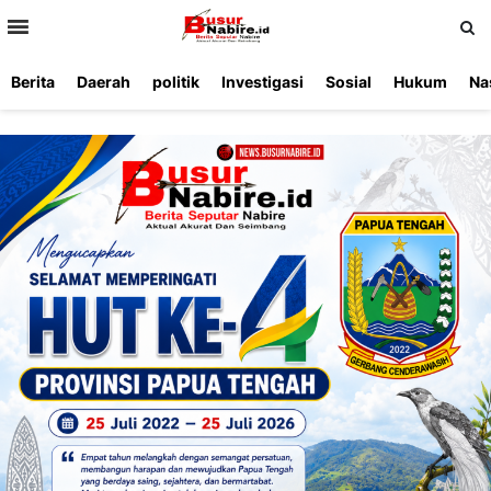
>
Berita
Daerah
politik
Investigasi
Sosial
Hukum
Na
Beranda
Ketentuan
Redaksi
Beriklan
Tentang
Layanan
Kami