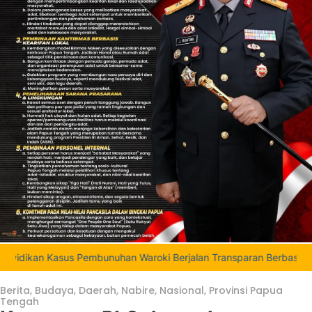
mbunuhan Waroki Berjalan Transparan Berbasis Fakta dan Bukti
|
Berita
,
Budaya
,
Daerah
,
Nabire
,
Nasional
,
Provinsi Papua
Tengah