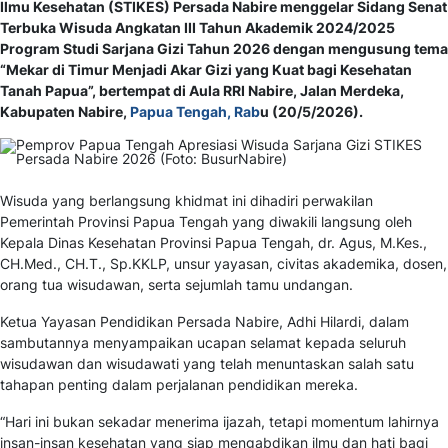
Ilmu Kesehatan (STIKES) Persada Nabire menggelar Sidang Senat
Terbuka Wisuda Angkatan III Tahun Akademik 2024/2025
Program Studi Sarjana Gizi Tahun 2026 dengan mengusung tema
“Mekar di Timur Menjadi Akar Gizi yang Kuat bagi Kesehatan
Tanah Papua”, bertempat di Aula RRI Nabire, Jalan Merdeka,
Kabupaten Nabire,
Papua Tengah, Rab
u (20/5/2026).
Wisuda yang berlangsung khidmat ini dihadiri perwakilan
Pemerintah Provinsi Papua Tengah yang diwakili langsung oleh
Kepala Dinas Kesehatan Provinsi Papua Tengah, dr. Agus, M.Kes.,
CH.Med., CH.T., Sp.KKLP, unsur yayasan, civitas akademika, dosen,
orang tua wisudawan, serta sejumlah tamu undangan.
Ketua Yayasan Pendidikan Persada Nabire, Adhi Hilardi, dalam
sambutannya menyampaikan ucapan selamat kepada seluruh
wisudawan dan wisudawati yang telah menuntaskan salah satu
tahapan penting dalam perjalanan pendidikan mereka.
“Hari ini bukan sekadar menerima ijazah, tetapi momentum lahirnya
insan-insan kesehatan yang siap mengabdikan ilmu dan hati bagi