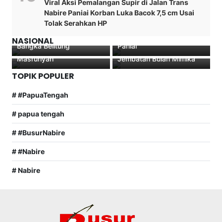
Viral Aksi Pemalangan Supir di Jalan Trans
Dilaksanakan Polres Paniai
Nabire Paniai Korban Luka Bacok 7,5 cm Usai
beserta Bid Dokes Polda
Tolak Serahkan HP
Pimpinan Komite 4 DPD RI
Papua dan Dinas
STAI Asy-Syafi’iyah Nabire
WAKAPOLDA PAPUA
Terima Audiensi PPWI
Kesehatan Kabupaten
Gelar Upacara Hari Santri
Lakukan Silaturahmi
NASIONAL
Bangka Belitung
Paniai
Perdana Bersama
Dengan Mahasiswa STIE
Masruriyah
Jembatan Bulan Mimika
TOPIK POPULER
# #PapuaTengah
# papua tengah
# #BusurNabire
# #Nabire
# Nabire