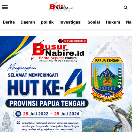
>
Berita
Daerah
politik
Investigasi
Sosial
Hukum
Na
Beranda
Ketentuan
Redaksi
Beriklan
Tentang
Layanan
Kami