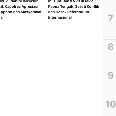
PB di Nabire Berakhir
Ini Tuntutan KNPB di MRP
f, Kapolres Apresiasi
Papua Tengah, Soroti Konflik
i Aparat dan Masyarakat
dan Desak Referendum
ma
Internasional
Pembe
Mata 