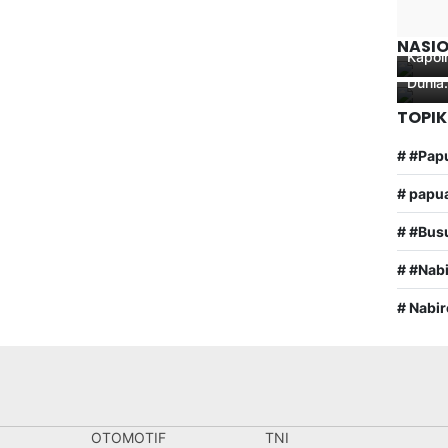
Kelom
Kodim
Berse
Pania
kemba
NASI
Kapolr
Warga
Dunia
TOPIK
# #Pap
# papu
# #Bus
# #Nab
# Nabir
OTOMOTIF
TNI