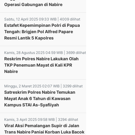
Operasi Gabungan di Nabire
Sabtu, 12 April 2025 09:33 WIB | 4009 dilihat
Estafet Kepemimpinan Polri di Papua
Tengah: Brigjen Pol Alfred Papare
Resmi Lantik 5 Kapolres
Kamis, 28 Agustus 2025 04:59 WIB | 3699 dilihat
Reskrim Polres Nabire Lakukan Olah
TKP Penemuan Mayat di Kali KPR
Nabire
Minggu, 2 Maret 2025 02:07 WIB | 3299 dilihat
Satreskrim Polres Nabire Temukan
Mayat Anak 6 Tahun di Kawasan
Kampus STAI As-Syafiiyah
Kamis, 3 April 2025 09:58 WIB | 3294 dilihat
Polantas Menyapa
Dana Otonomi
Viral Aksi Pemalangan Supir di Jalan
rian Cendra
Nabire! Satlantas
Khusus Cukup
Trans Nabire Paniai Korban Luka Bacok
dari Pabung
Luncurkan Razia