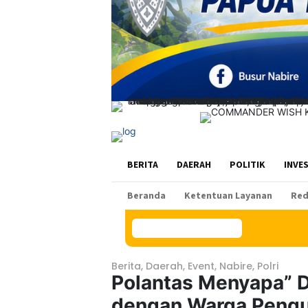
BERITA
DAERAH
POLITIK
INVE
Beranda
Ketentuan Layanan
Red
Konten Spesial
Berita
,
Daerah
,
Event
,
Nabire
,
Polri
Polantas Menyapa” D
dengan Warga Pengu