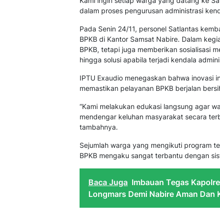
Kami ingin setiap warga yang datang ke S
dalam proses pengurusan administrasi kend
Pada Senin 24/11, personel Satlantas kem
BPKB di Kantor Samsat Nabire. Dalam kegi
BPKB, tetapi juga memberikan sosialisasi 
hingga solusi apabila terjadi kendala adminis
IPTU Exaudio menegaskan bahwa inovasi ini 
memastikan pelayanan BPKB berjalan bersih
“Kami melakukan edukasi langsung agar wa
mendengar keluhan masyarakat secara terb
tambahnya.
Sejumlah warga yang mengikuti program t
BPKB mengaku sangat terbantu dengan sis
Baca Juga
Imbauan Tegas Kapolre
Longmars Demi Nabire Aman Dan 