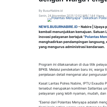
By BusurNabire.id
Senin, 24 November 2025 12:02 WIB | 144 Views
NEWS.BUSURNABIRE.ID
– Nabire | Upaya 
kembali menunjukkan kemajuan. Satuan La
inovasi pelayanan bertajuk “
Polantas Me
menghadirkan pendampingan langsung, e
yang mengurus administrasi kendaraan.
Program ini dilaksanakan di dua titik pelay
BPKB. Melalui pendekatan baru ini, warga t
penjelasan detail mengenai alur pengurusa
Kasat Lantas Polres Nabire, IPTU Exaudio P
tersebut merupakan komitmen Satlantas 
pelayanan yang lebih nyaman, mudah, dan i
“Esensi dari Polantas Menyapa adalah mengh