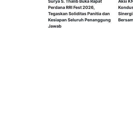
Surya S. Thalib Buka Rapat
Aksi KN
Perdana RRI Fest 2026,
Kondusi
Tegaskan Soliditas Panitia dan
Sinerg
Kesiapan Seluruh Penanggung
Bersa
Jawab