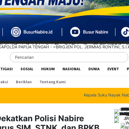
STIGASI
SOSIAL
HUKUM
NASIONAL
DUNIA
EVENT
P
aksi
Beriklan
Tentang Kami
Kepala Suku Nayak Nabire Perkuat
ekatkan Polisi Nabire
rus SIM, STNK, dan BPKB