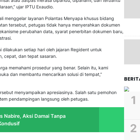
amsat atau Satpas merasa dipandu, dipahami, dan terbantu
araan,” ujar IPTU Exaudio.
bali menggelar layanan Polantas Menyapa khusus bidang
atan tersebut, petugas tidak hanya menyerahkan dokumen
mekanisme perubahan data, syarat penerbitan dokumen baru,
trasi.
dilakukan setiap hari oleh jajaran Regident untuk
, cepat, dan tepat sasaran.
rga memahami prosedur yang benar. Selain itu, kami
uka dan membantu mencarikan solusi di tempat,”
BERIT
ersebut menyampaikan apresiasinya. Salah satu pemohon
tem pendampingan langsung oleh petugas.
s Nabire, Aksi Damai Tanpa
Kondusif