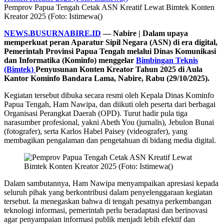
Pemprov Papua Tengah Cetak ASN Kreatif Lewat Bimtek Konten
Kreator 2025 (Foto: Istimewa()
NEWS.BUSURNABIRE.ID
— Nabire | Dalam upaya
memperkuat peran Aparatur Sipil Negara (ASN) di era digital,
Pemerintah Provinsi Papua Tengah melalui Dinas Komunikasi
dan Informatika (Kominfo) menggelar
Bimbingan Teknis
(Bimtek)
Penyusunan Konten Kreator Tahun 2025 di Aula
Kantor Kominfo Bandara Lama, Nabire, Rabu (29/10/2025).
Kegiatan tersebut dibuka secara resmi oleh Kepala Dinas Kominfo
Papua Tengah, Ham Nawipa, dan diikuti oleh peserta dari berbagai
Organisasi Perangkat Daerah (OPD). Turut hadir pula tiga
narasumber profesional, yakni Abeth You (jurnalis), Jebulon Bunai
(fotografer), serta Karlos Habel Paisey (videografer), yang
membagikan pengalaman dan pengetahuan di bidang media digital.
Dalam sambutannya, Ham Nawipa menyampaikan apresiasi kepada
seluruh pihak yang berkontribusi dalam penyelenggaraan kegiatan
tersebut. Ia menegaskan bahwa di tengah pesatnya perkembangan
teknologi informasi, pemerintah perlu beradaptasi dan berinovasi
agar penyampaian informasi publik menjadi lebih efektif dan