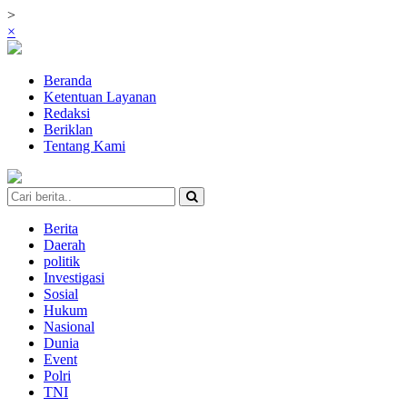
>
×
Beranda
Ketentuan Layanan
Redaksi
Beriklan
Tentang Kami
Berita
Daerah
politik
Investigasi
Sosial
Hukum
Nasional
Dunia
Event
Polri
TNI