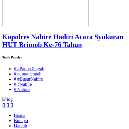
Kapolres Nabire Hadiri Acara Syukuran
HUT Brimob Ke-76 Tahun
Topik Populer
# #PapuaTengah
# papua tengah
# #BusurNabire
# #Nabire
# Nabire
Bisnis
Budaya
Daerah