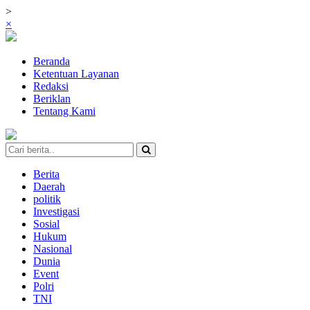
>
×
Beranda
Ketentuan Layanan
Redaksi
Beriklan
Tentang Kami
Berita
Daerah
politik
Investigasi
Sosial
Hukum
Nasional
Dunia
Event
Polri
TNI