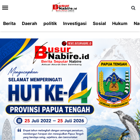
>
Berita
Daerah
politik
Investigasi
Sosial
Hukum
Na
Beranda
Ketentuan
Redaksi
Beriklan
Tentang
Layanan
Kami