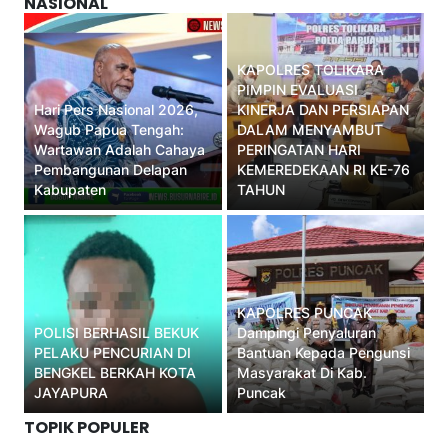
NASIONAL
KAPOLRES TOLIKARA
PIMPIN EVALUASI
Hari Pers Nasional 2026,
KINERJA DAN PERSIAPAN
Wagub Papua Tengah:
DALAM MENYAMBUT
Wartawan Adalah Cahaya
PERINGATAN HARI
Pembangunan Delapan
KEMEREDEKAAN RI KE-76
Kabupaten
TAHUN
KAPOLRES PUNCAK
POLISI BERHASIL BEKUK
Dampingi Penyaluran
PELAKU PENCURIAN DI
Bantuan Kepada Pengunsi
BENGKEL BERKAH KOTA
Masyarakat Di Kab.
JAYAPURA
Puncak
TOPIK POPULER