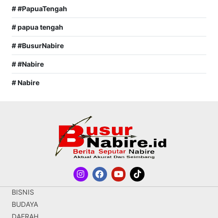
# #PapuaTengah
# papua tengah
# #BusurNabire
# #Nabire
# Nabire
BISNIS
BUDAYA
DAERAH