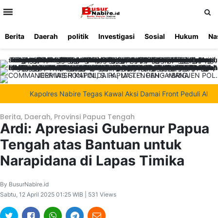
>
Berita
Daerah
politik
Investigasi
Sosial
Hukum
Na
Beranda
Ketentuan
Redaksi
Beriklan
Tentang
Layanan
Kami
Kapolres Nabire Tegas Kawal Aksi Damai Front Peduli Alam d
Berita
,
Daerah
,
Provinsi Papua Tengah
Ardi: Apresiasi Gubernur Papua
Tengah atas Bantuan untuk
Narapidana di Lapas Timika
By BusurNabire.id
Sabtu, 12 April 2025 01:25 WIB | 531 Views