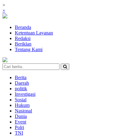
>
×
Beranda
Ketentuan Layanan
Redaksi
Beriklan
Tentang Kami
Berita
Daerah
politik
Investigasi
Sosial
Hukum
Nasional
Dunia
Event
Polri
TNI