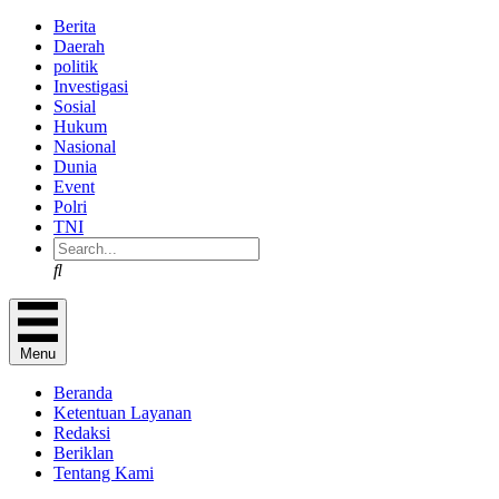
Berita
Daerah
politik
Investigasi
Sosial
Hukum
Nasional
Dunia
Event
Polri
TNI
Search
Menu
Beranda
Ketentuan Layanan
Redaksi
Beriklan
Tentang Kami