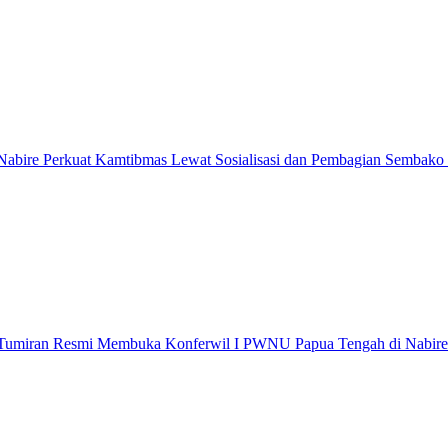
abire Perkuat Kamtibmas Lewat Sosialisasi dan Pembagian Sembako
 Tumiran Resmi Membuka Konferwil I PWNU Papua Tengah di Nabire