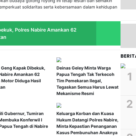
an budaya gotong royong ini tetap lestari dan semakin
memperkuat solidaritas serta kebersamaan dalam kehidupan
ekuk, Polres Nabire Amankan 62
tan
BERIT
 Geng Kapak Dibekuk,
Deinas Geley Minta Warga
 Nabire Amankan 62
Papua Tengah Tak Terkecoh
 Motor Diduga Hasil
Tim Pemekaran Ilegal,
tan
Tegaskan Semua Harus Lewat
Mekanisme Resmi
li Gubernur, Tumiran
Keluarga Korban dan Kuasa
Membuka Konferwil I
Hukum Datangi Polres Nabire,
apua Tengah di Nabire
Minta Kepastian Penanganan
Kasus Pembunuhan Anaknya