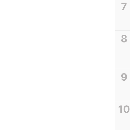
POLR
Bersa
Keseh