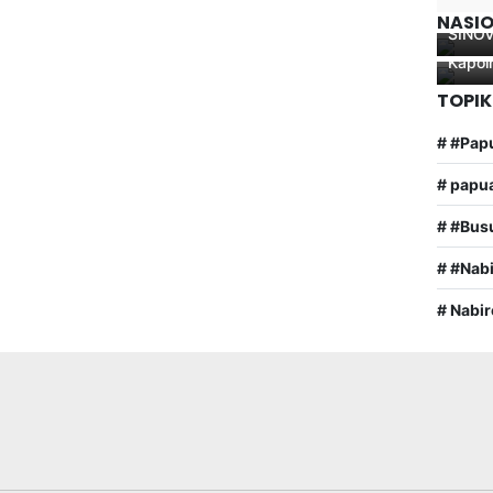
Penje
Samba
NASI
SINO
Yaur, 
Kapol
TOPIK
# #Pap
# papu
# #Bus
# #Nab
# Nabir