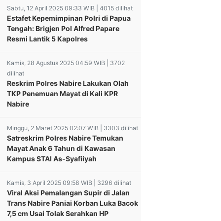
Sabtu, 12 April 2025 09:33 WIB | 4015 dilihat
Estafet Kepemimpinan Polri di Papua
Tengah: Brigjen Pol Alfred Papare
Resmi Lantik 5 Kapolres
Kamis, 28 Agustus 2025 04:59 WIB | 3702
dilihat
Reskrim Polres Nabire Lakukan Olah
TKP Penemuan Mayat di Kali KPR
Nabire
Minggu, 2 Maret 2025 02:07 WIB | 3303 dilihat
Satreskrim Polres Nabire Temukan
Mayat Anak 6 Tahun di Kawasan
Kampus STAI As-Syafiiyah
Kamis, 3 April 2025 09:58 WIB | 3296 dilihat
Viral Aksi Pemalangan Supir di Jalan
ES TOLIKARA
APRESIASI BESAR!
Sat Lantas Polres
Trans Nabire Paniai Korban Luka Bacok
ma Dinas
Gubernur Meki
Tolikara Terus Gencar
7,5 cm Usai Tolak Serahkan HP
atan Lakukan
Nawipa Wujudkan
Ingatkan Pengendara