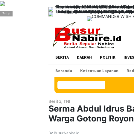
>
Tutup
BERITA
DAERAH
POLITIK
INVE
Beranda
Ketentuan Layanan
Red
Konten Spesial
Berita
,
TNI
Serma Abdul Idrus 
Warga Gotong Royong
By BusurNabire.id