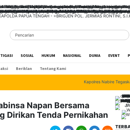
STIGASI
SOSIAL
HUKUM
NASIONAL
DUNIA
EVENT
P
aksi
Beriklan
Tentang Kami
Kapolres Nabire Tegaskan Pe
Babinsa Napan Bersama
 Dirikan Tenda Pernikahan
TERB