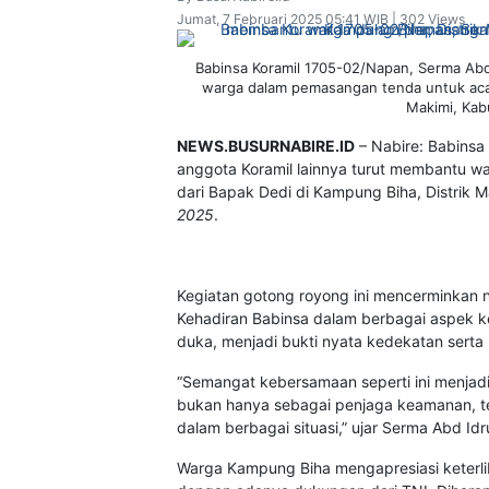
Jumat, 7 Februari 2025 05:41 WIB | 302 Views
Babinsa Koramil 1705-02/Napan, Serma Abd
warga dalam pemasangan tenda untuk acara
Makimi, Kab
NEWS.BUSURNABIRE.ID
– Nabire: Babinsa
anggota Koramil lainnya turut membantu 
dari Bapak Dedi di Kampung Biha, Distrik
2025
.
Kegiatan gotong royong ini mencerminkan nil
Kehadiran Babinsa dalam berbagai aspek 
duka, menjadi bukti nyata kedekatan serta
“Semangat kebersamaan seperti ini menja
bukan hanya sebagai penjaga keamanan, te
dalam berbagai situasi,” ujar Serma Abd Idr
Warga Kampung Biha mengapresiasi keterli