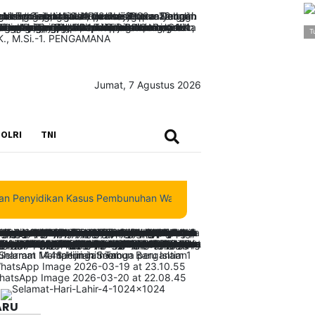
T
Jumat, 7 Agustus 2026
SEARCH
OLRI
TNI
nyidikan Kasus Pembunuhan Waroki Berjalan Transparan Berbasis Fa
ARU