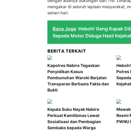
dengan adanya dukungan dari TNI. Diharapk
mengakar di seluruh lapisan masyarakat, 
sehari-hari.
Baca Juga
Heboh! Geng Kapak Dib
Sepeda Motor Diduga Hasil Kejaha
BERITA TERKAIT
Kapolres Nabire Tegaskan
Heboh!
Penyidikan Kasus
Polres
Pembunuhan Waroki Berjalan
Sepeda
Transparan Berbasis Fakta dan
Kejaha
Bukti
Kepala Suku Nayak Nabire
Mewaki
Perkuat Kamtibmas Lewat
Resmi 
Sosialisasi dan Pembagian
PWNU P
Sembako kepada Warga