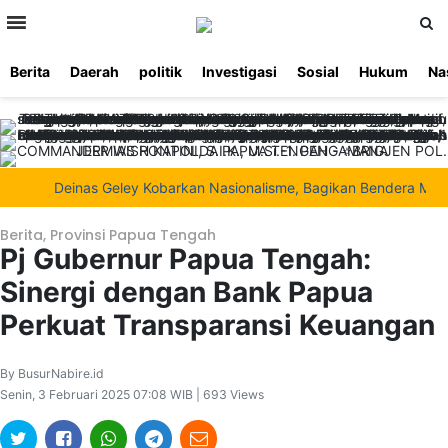
>
Berita
Daerah
politik
Investigasi
Sosial
Hukum
Na
Beranda
Ketentuan
Redaksi
Beriklan
Tentang
Layanan
Kami
Deinas Geley Kobarkan Nasionalisme, Bagikan Bendera Merah Pu
Berita
,
Provinsi Papua Tengah
Pj Gubernur Papua Tengah:
Sinergi dengan Bank Papua
Perkuat Transparansi Keuangan
By BusurNabire.id
Senin, 3 Februari 2025 07:08 WIB | 693 Views