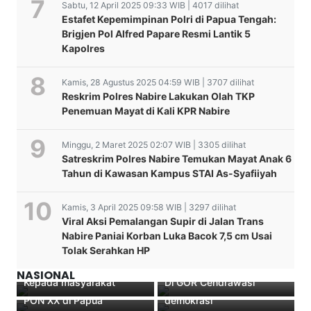
Sabtu, 12 April 2025 09:33 WIB | 4017 dilihat
Estafet Kepemimpinan Polri di Papua Tengah:
Brigjen Pol Alfred Papare Resmi Lantik 5
Kapolres
Kamis, 28 Agustus 2025 04:59 WIB | 3707 dilihat
Reskrim Polres Nabire Lakukan Olah TKP
Penemuan Mayat di Kali KPR Nabire
Minggu, 2 Maret 2025 02:07 WIB | 3305 dilihat
Satreskrim Polres Nabire Temukan Mayat Anak 6
Tahun di Kawasan Kampus STAI As-Syafiiyah
Kamis, 3 April 2025 09:58 WIB | 3297 dilihat
Viral Aksi Pemalangan Supir di Jalan Trans
Wakapolres Nabire Samuel
Nabire Paniai Korban Luka Bacok 7,5 cm Usai
D. Tatiratu “Polres Nabire
FKUB Nabire Menggelar
Tolak Serahkan HP
Berusaha Menumbuhkan
8 Tersangka Dalam Aksi
Doa Bersama Ralam
Hari PERS NASIONAL
Kecintaan Merah Putih
Pengibaran Bintang Kejora
Rangka Mendukung
2022 ‘Bupati Nabire “Pers
NASIONAL
Kepada masyarakat
Di GOR Cendrawasi
Suksesnya Pelaksanaan
adalah salah satu pilar
PON XX di Papua
demokrasi “