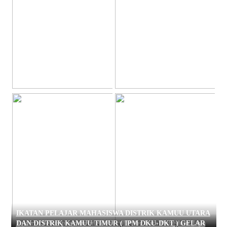
IKATAN PELAJAR MAHASISWA DISTRIK KAMUU UTARA
Operasi Bina Waspada Matoa 2021 Polisi Sambangi Warga
Jakarta bebas premanisme debt collector kata Pangdam Jaya
DAN DISTRIK KAMUU TIMUR ( IPM DKU-DKT ) GELAR