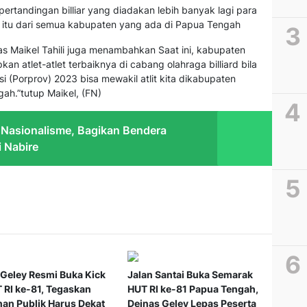
rtandingan billiar yang diadakan lebih banyak lagi para
aik itu dari semua kabupaten yang ada di Papua Tengah
pas Maikel Tahili juga menambahkan Saat ini, kabupaten
n atlet-atlet terbaiknya di cabang olahraga billiard bila
 (Porprov) 2023 bisa mewakil atlit kita dikabupaten
ah.”tutup Maikel, (FN)
 Nasionalisme, Bagikan Bendera
i Nabire
 Geley Resmi Buka Kick
Jalan Santai Buka Semarak
 RI ke-81, Tegaskan
HUT RI ke-81 Papua Tengah,
nan Publik Harus Dekat
Deinas Geley Lepas Peserta