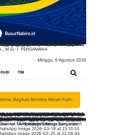
Minggu, 9 Agustus 2026
SEARCH
OLRI
TNI
an Bendera Merah Putih di Tengah Jalan Santai Nabire
|
Deinas