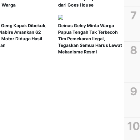
 Warga
dari Goes House
 Geng Kapak Dibekuk,
Deinas Geley Minta Warga
 Nabire Amankan 62
Papua Tengah Tak Terkecoh
 Motor Diduga Hasil
Tim Pemekaran Ilegal,
tan
Tegaskan Semua Harus Lewat
Mekanisme Resmi
Polda
Terju
Perso