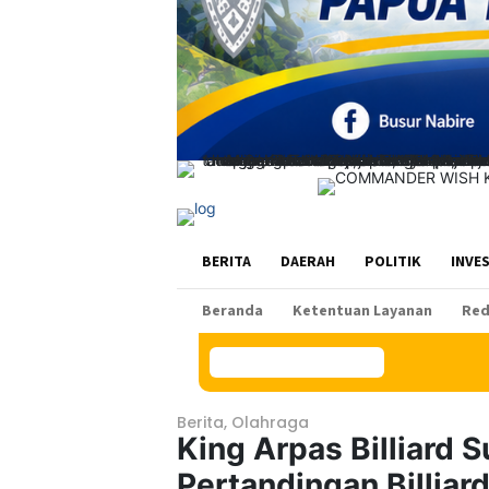
BERITA
DAERAH
POLITIK
INVE
Beranda
Ketentuan Layanan
Red
Konten Spesial
Berita
,
Olahraga
King Arpas Billiard
Pertandingan Billiard