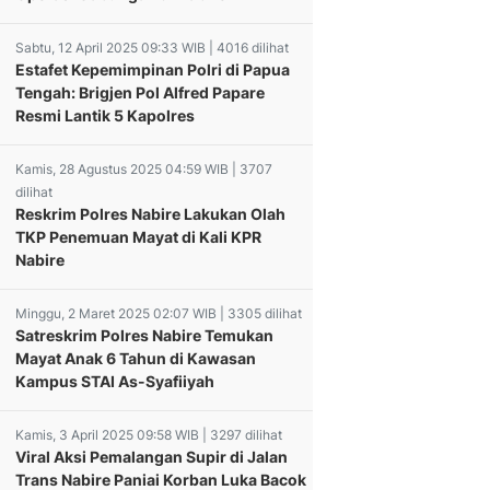
Sabtu, 12 April 2025 09:33 WIB | 4016 dilihat
Estafet Kepemimpinan Polri di Papua
Tengah: Brigjen Pol Alfred Papare
Resmi Lantik 5 Kapolres
Kamis, 28 Agustus 2025 04:59 WIB | 3707
dilihat
Reskrim Polres Nabire Lakukan Olah
TKP Penemuan Mayat di Kali KPR
Nabire
Minggu, 2 Maret 2025 02:07 WIB | 3305 dilihat
Satreskrim Polres Nabire Temukan
Mayat Anak 6 Tahun di Kawasan
Kampus STAI As-Syafiiyah
Kamis, 3 April 2025 09:58 WIB | 3297 dilihat
 Papua
Viral Aksi Pemalangan Supir di Jalan
nkan 380
Trans Nabire Paniai Korban Luka Bacok
nel Bantu
NBC Ikut Partisipasi