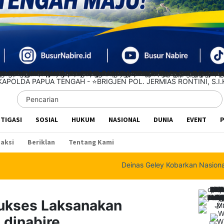
STIGASI
SOSIAL
HUKUM
NASIONAL
DUNIA
EVENT
P
aksi
Beriklan
Tentang Kami
Deinas Geley Kobarkan Nasionalisme, Bagik
 Sukses Laksanakan
 dinabire