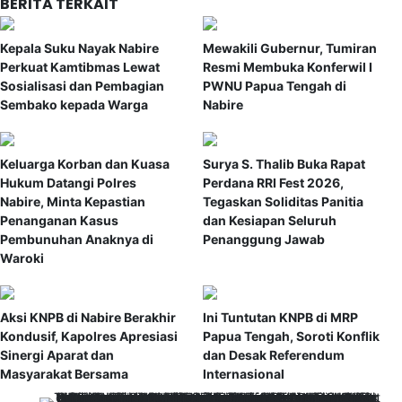
BERITA TERKAIT
Kepala Suku Nayak Nabire
Mewakili Gubernur, Tumiran
Perkuat Kamtibmas Lewat
Resmi Membuka Konferwil I
Sosialisasi dan Pembagian
PWNU Papua Tengah di
Sembako kepada Warga
Nabire
Keluarga Korban dan Kuasa
Surya S. Thalib Buka Rapat
Hukum Datangi Polres
Perdana RRI Fest 2026,
Nabire, Minta Kepastian
Tegaskan Soliditas Panitia
Penanganan Kasus
dan Kesiapan Seluruh
Pembunuhan Anaknya di
Penanggung Jawab
Waroki
Aksi KNPB di Nabire Berakhir
Ini Tuntutan KNPB di MRP
Kondusif, Kapolres Apresiasi
Papua Tengah, Soroti Konflik
Sinergi Aparat dan
dan Desak Referendum
Masyarakat Bersama
Internasional