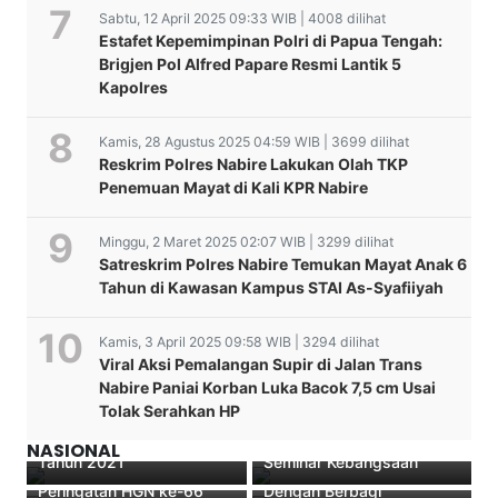
Sabtu, 12 April 2025 09:33 WIB | 4008 dilihat
Estafet Kepemimpinan Polri di Papua Tengah:
Brigjen Pol Alfred Papare Resmi Lantik 5
Kapolres
Kamis, 28 Agustus 2025 04:59 WIB | 3699 dilihat
Reskrim Polres Nabire Lakukan Olah TKP
Penemuan Mayat di Kali KPR Nabire
Minggu, 2 Maret 2025 02:07 WIB | 3299 dilihat
Satreskrim Polres Nabire Temukan Mayat Anak 6
Tahun di Kawasan Kampus STAI As-Syafiiyah
Kamis, 3 April 2025 09:58 WIB | 3294 dilihat
Dinas Sosial Kabupaten
Viral Aksi Pemalangan Supir di Jalan Trans
Nabire Mengadakan
Melkisedek Rumawi
Nabire Paniai Korban Luka Bacok 7,5 cm Usai
Verifikasi dan Validasi
Tegaskan Semangat NKRI,
Tolak Serahkan HP
Data Terpadu
Bangkitkan Nasionalisme
Wakil Bupati Nabire
Berkah Ramadan The
Kesejahteraan Sosial
Papua Tengah Lewat
Tekankan Pentingnya Gizi
Maczman Korwil Nabire
NASIONAL
Tahun 2021
Seminar Kebangsaan
Seimbang pada
Berbagi Takjil Satukan Hati
Peringatan HGN ke-66
Dengan Berbagi