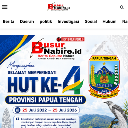
>
Berita
Daerah
politik
Investigasi
Sosial
Hukum
Na
Beranda
Ketentuan
Redaksi
Beriklan
Tentang
Layanan
Kami