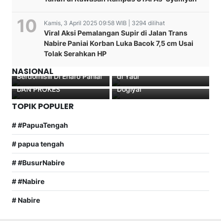
Kamis, 3 April 2025 09:58 WIB | 3294 dilihat
Viral Aksi Pemalangan Supir di Jalan Trans
KAPOLSEK PANIAI TIMUR
SAT LANTAS POLRES
Nabire Paniai Korban Luka Bacok 7,5 cm Usai
Berikan Tali Kasih Kepada
Kapolres Nabire AKBP
MAMBERAMO TENGAH
Tolak Serahkan HP
Purnawirawan Polri , PNS
Samuel Tinjau Langsung
TERUS HIMBAU
Kapolres Nabire Berikan
Polri, Dan Warakawuri
Pembangunan Dapur MBG
MASYARAKAT PATUHI
Sosialisasi kepada Para
NASIONAL
Berdomisili Di Enaro Paniai
di Yaur
ATURAN BERKENDARA
Kepala Kampung di
DAN PROKES
Dogiyai
TOPIK POPULER
# #PapuaTengah
# papua tengah
# #BusurNabire
# #Nabire
# Nabire