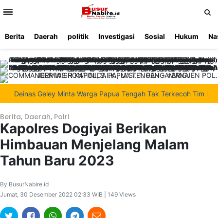
>
Berita
Daerah
politik
Investigasi
Sosial
Hukum
Na
Beranda
Ketentuan
Redaksi
Beriklan
Tentang
Layanan
Kami
Deinas Geley Minta Warga Papua Tengah Tak Terkecoh Tim Pemek
Berita
,
Daerah
,
Polri
Kapolres Dogiyai Berikan
Himbauan Menjelang Malam
Tahun Baru 2023
By BusurNabire.id
Jumat, 30 Desember 2022 02:33 WIB | 149 Views