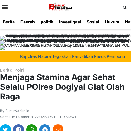
>
Berita
Daerah
politik
Investigasi
Sosial
Hukum
Na
Beranda
Ketentuan
Redaksi
Beriklan
Tentang
Layanan
Kami
Kapolres Nabire Tegaskan Penyidikan Kasus Pembunuhan War
Berita
,
Polri
Menjaga Stamina Agar Sehat
Selalu POlres Dogiyai Giat Olah
Raga
By BusurNabire.id
Sabtu, 15 Oktober 2022 02:50 WIB | 113 Views