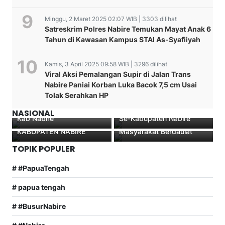
Minggu, 2 Maret 2025 02:07 WIB | 3303 dilihat
Satreskrim Polres Nabire Temukan Mayat Anak 6
Tahun di Kawasan Kampus STAI As-Syafiiyah
Kamis, 3 April 2025 09:58 WIB | 3296 dilihat
WORKSHOP
Viral Aksi Pemalangan Supir di Jalan Trans
Waka Polres Hadiri
PENINGKATAN
Nabire Paniai Korban Luka Bacok 7,5 cm Usai
Pembukaan Kegiatan
KAPASITAS
Tolak Serahkan HP
Ratusan Hadiah Family
Sosialisasi Pendaftaran
MASYARAKAT DI BIDANG
Wakil Bupati Nabire
Gatherin Warga Pangkep
Penduduk bagi Sekolah
PERTANIAN KELAUTAN
Burhanuddin Pawennari:
NASIONAL
Kab Nabire
Se-Kabupaten Nabire
DAN PERIKANAN DI
Pangan Kuat, Nabire Kuat,
KABUPATEN NABIRE
Masyarakat Berdaulat
TOPIK POPULER
# #PapuaTengah
# papua tengah
# #BusurNabire