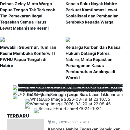
Deinas Geley Minta Warga
Kepala Suku Nayak Nabire
Papua Tengah Tak Terkecoh
Perkuat Kamtibmas Lewat
Tim Pemekaran Ilegal,
Sosialisasi dan Pembagian
Tegaskan Semua Harus
Sembako kepada Warga
Lewat Mekanisme Resmi
Mewakili Gubernur, Tumiran
Keluarga Korban dan Kuasa
Resmi Membuka Konferwil I
Hukum Datangi Polres
PWNU Papua Tengah di
Nabire, Minta Kepastian
Nabire
Penanganan Kasus
Pembunuhan Anaknya di
Waroki
TERBARU
06/08/2026 22:32 WIB
Kapolres Nabire Tegaskan Penyidikan